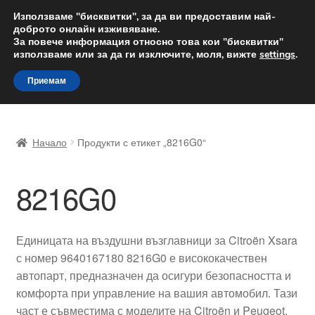
ДОСТАВКА от 12 лв.
Използваме "бисквитки", за да ви предоставим най-
доброто онлайн изживяване.
Доставка по целия свят
За повече информация относно това кои "бисквитки"
използваме или за да ги изключите, моля, вижте
settings
.
Skip
Skip
Menu
Приемам
to
to
navigation
content
Начало
Начало
Продукти с етикет „8216G0“
Доставка по целия свят
8216G0
Жалби
За нас
Единицата на въздушни възглавници за Citroën Xsara
с номер 9640167180 8216G0 е висококачествен
Количка
автопарт, предназначен да осигури безопасността и
комфорта при управление на вашия автомобил. Тази
Контакт
част е съвместима с моделите на Citroën и Peugeot,