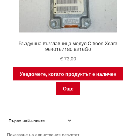
Въздушна възглавница модул Citroën Xsara
9640167180 8216G0
€
73,00
Уведомете, когато продуктът е наличен
Още
Показване на единствения резултат