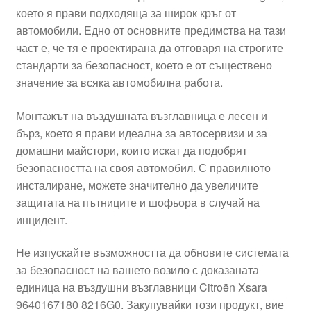
което я прави подходяща за широк кръг от
Моята сметка
автомобили. Едно от основните предимства на тази
част е, че тя е проектирана да отговаря на строгите
Плащанията
стандарти за безопасност, което е от съществено
значение за всяка автомобилна работа.
Политика за поверителност
Монтажът на въздушната възглавница е лесен и
бърз, което я прави идеална за автосервизи и за
Правила и условия
домашни майстори, които искат да подобрят
безопасността на своя автомобил. С правилното
Процедура за рекламации
инсталиране, можете значително да увеличите
защитата на пътниците и шофьора в случай на
Разгледайте
инцидент.
Транспорт
Не изпускайте възможността да обновите системата
за безопасност на вашето возило с доказаната
единица на въздушни възглавници Citroën Xsara
9640167180 8216G0. Закупувайки този продукт, вие