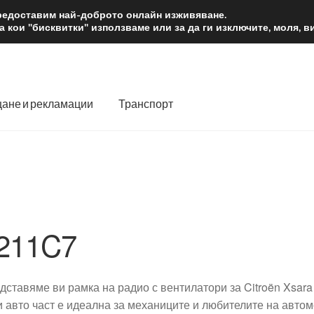
2 лв.
Доста
предоставим най-доброто онлайн изживяване.
 кои "бисквитки" използваме или за да ги изключите, моля, 
ане и рекламации
Транспорт
 нас
Количка
Контакт
Моята сметка
Плащанията
словия
Процедура за рекламации
Разгледайте
Транспорт
211C7
дставяме ви рамка на радио с вентилатори за Citroën Xsar
и авто част е идеална за механиците и любителите на авто