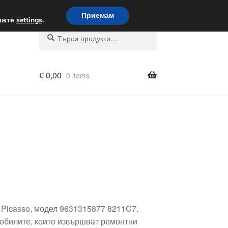
вка по целия свят
Приемам
вижте
settings
.
Търсене
Търсене
за:
€
0,00
0 items
a Picasso, модел 9631315877 8211C7.
мобилите, които извършват ремонтни