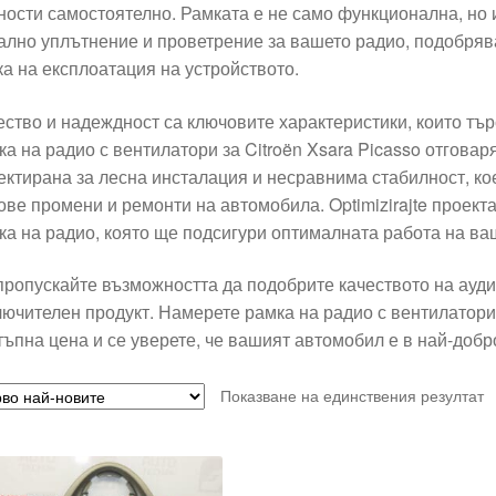
ности самостоятелно. Рамката е не само функционална, но и
ално уплътнение и проветрение за вашето радио, подобряв
ка на експлоатация на устройството.
ество и надеждност са ключовите характеристики, които тър
ка на радио с вентилатори за Citroën Xsara Picasso отговаря
ектирана за лесна инсталация и несравнима стабилност, ко
ове промени и ремонти на автомобила. Optimizirajte проект
ка на радио, която ще подсигури оптималната работа на ва
пропускайте възможността да подобрите качеството на ауди
лючителен продукт. Намерете рамка на радио с вентилатори 
тъпна цена и се уверете, че вашият автомобил е в най-добр
Показване на единствения резултат