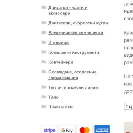
дей
Двигател - части и
иде
аксесоари
сро
Двигатели, скоростни кутии
Кач
Електрически компоненти
рам
Интериор
про
Комплекти инструменти
вид
рам
Контейнери
Охлаждане, отопление,
Не 
климатизация
изк
Теглич и въжени линии
дос
Тяло
Шаси и оси