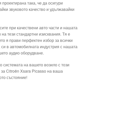
 проектирана така, че да осигури
айки звуковото качество и удължавайки
сите при качествени авто части и нашата
 на тези стандартни изисквания. Тя е
ето я прави перфектен избор за всички
а си в автомобилната индустрия с нашата
шето аудио оборудване.
о системата на вашето возило с този
за Citroën Xsara Picasso на ваша
ото състояние!