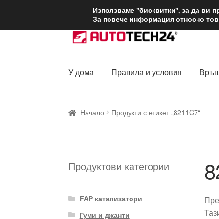
ДОСТАВКА от 1
Използваме "бисквитки", за да ви 
За повече информация относно това
Skip
Skip
to
to
navigation
content
У дома
Правила и условия
Връщ
Начало
Доставка по целия свят
Жалби
За
Начало
Продукти с етикет „8211C7“
Политика за поверителност
Правила и у
8
Продуктови категории
FAP катализатори
Пре
Таз
Гуми и джанти