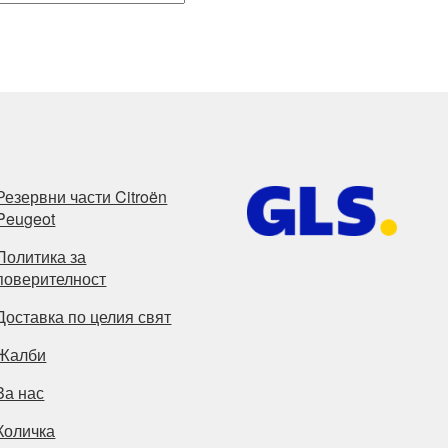
Резервни части Citroën
Peugeot
Политика за
поверителност
Доставка по целия свят
Жалби
За нас
Количка