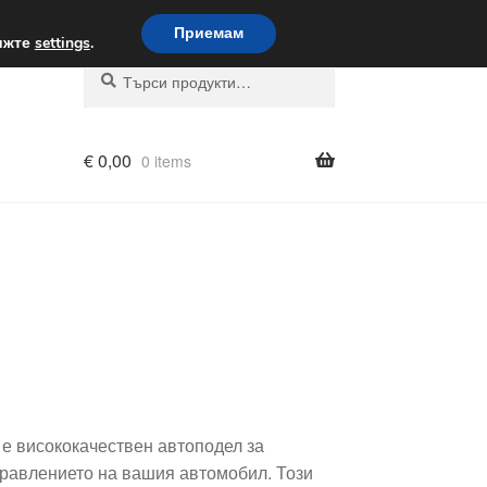
вка по целия свят
Приемам
вижте
settings
.
Търсене
Търсене
за:
€
0,00
0 items
е висококачествен автоподел за
правлението на вашия автомобил. Този