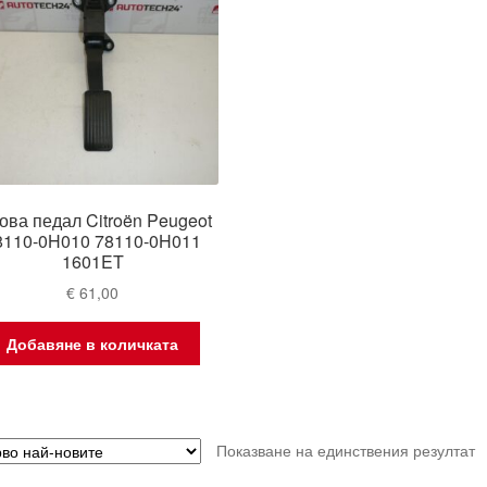
ова педал Citroën Peugeot
8110-0H010 78110-0H011
1601ET
€
61,00
Добавяне в количката
Показване на единствения резултат