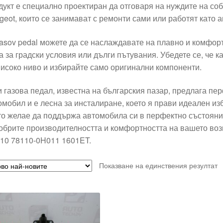
дукт е специално проектиран да отговаря на нуждите на соб
geot, които се занимават с ремонти сами или работят като 
asov pedal можете да се наслаждавате на плавно и комфор
а за градски условия или дълги пътувания. Убедете се, че ка
високо ниво и избирайте само оригинални компоненти.
и газова педал, известна на българския пазар, предлага п
омобил и е лесна за инсталиране, което я прави идеален изб
то желае да поддържа автомобила си в перфектно състояни
обрите производителността и комфортността на вашето вози
10 78110-0H011 1601ET.
Показване на единствения резултат