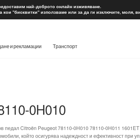
2 лв.
Доста
предоставим най-доброто онлайн изживяване.
 кои "бисквитки" използваме или за да ги изключите, моля, 
ане и рекламации
Транспорт
 нас
Количка
Контакт
Моята сметка
Плащанията
словия
Процедура за рекламации
Разгледайте
Транспорт
8110-0H010
ов педал Citroën Peugeot 78110-0H010 78110-0H011 1601ET 
омобили, който осигурява надеждност и ефективност при у