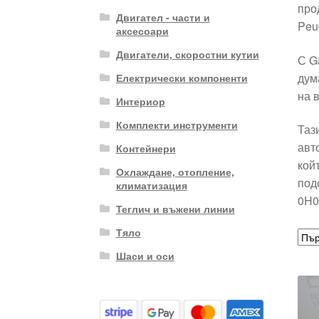
про
Двигател - части и
Peu
аксесоари
Двигатели, скоростни кутии
С G
дум
Електрически компоненти
на 
Интериор
Комплекти инструменти
Таз
авт
Контейнери
кой
Охлаждане, отопление,
под
климатизация
0H0
Теглич и въжени линии
Тяло
Шаси и оси