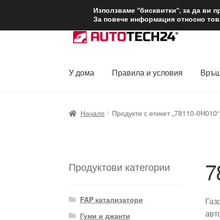
ДОСТАВКА от 1
Използваме "бисквитки", за да ви 
За повече информация относно това
Skip
Skip
to
to
navigation
content
У дома
Правила и условия
Връщ
Начало
Доставка по целия свят
Жалби
За
Начало
Продукти с етикет „78110-0H010“
Политика за поверителност
Правила и у
7
Продуктови категории
FAP катализатори
Газ
авт
Гуми и джанти