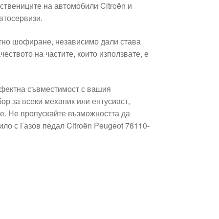
ствениците на автомобили Citroën и
автосервизи.
тно шофиране, независимо дали става
чеството на частите, които използвате, е
ерфектна съвместимост с вашия
ор за всеки механик или ентусиаст,
е. Не пропускайте възможността да
ло с Газов педал Citroën Peugeot 78110-