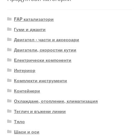
FAP катализатори
Гуми и джанти
Двигател - части и аксесоари
Двигатели, скоростни кутии
Електрически компоненти
Интериор
Комплекти инструменти
Контейнери
Охлаждане, отопление, климатизация
Теглич и въжени линии
Тяло
Шаси и оси