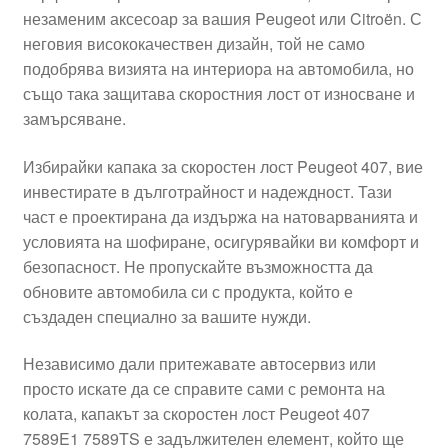
незаменим аксесоар за вашия Peugeot или Citroën. С
Моята сметка
неговия висококачествен дизайн, той не само
подобрява визията на интериора на автомобила, но
Плащанията
също така защитава скоростния лост от износване и
замърсяване.
Политика за поверителност
Избирайки капака за скоростен лост Peugeot 407, вие
инвестирате в дълготрайност и надеждност. Тази
Правила и условия
част е проектирана да издържа на натоварванията и
условията на шофиране, осигурявайки ви комфорт и
Процедура за рекламации
безопасност. Не пропускайте възможността да
обновите автомобила си с продукта, който е
Разгледайте
създаден специално за вашите нужди.
Транспорт
Независимо дали притежавате автосервиз или
просто искате да се справите сами с ремонта на
колата, капакът за скоростен лост Peugeot 407
7589E1 7589TS е задължителен елемент, който ще