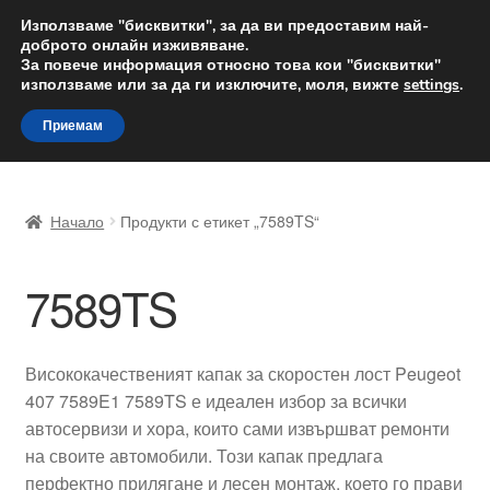
ДОСТАВКА от 12 лв.
Използваме "бисквитки", за да ви предоставим най-
доброто онлайн изживяване.
Доставка по целия свят
За повече информация относно това кои "бисквитки"
използваме или за да ги изключите, моля, вижте
settings
.
Skip
Skip
Menu
Приемам
to
to
navigation
content
Начало
Начало
Продукти с етикет „7589TS“
Доставка по целия свят
7589TS
Жалби
За нас
Висококачественият капак за скоростен лост Peugeot
407 7589E1 7589TS е идеален избор за всички
Количка
автосервизи и хора, които сами извършват ремонти
на своите автомобили. Този капак предлага
Контакт
перфектно прилягане и лесен монтаж, което го прави