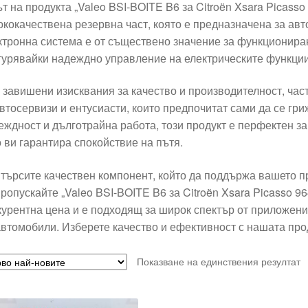
ът на продукта „Valeo BSI-BOITE B6 за Citroën Xsara Picas
ококачествена резервна част, която е предназначена за авт
ктронна система е от съществено значение за функционира
гурявайки надеждно управление на електрическите функции
 завишени изисквания за качество и производителност, час
автосервизи и ентусиасти, които предпочитат сами да се гр
еждност и дълготрайна работа, този продукт е перфектен з
о ви гарантира спокойствие на пътя.
 търсите качествен компонент, който да поддържа вашето п
пропускайте „Valeo BSI-BOITE B6 за Citroën Xsara Picasso 
курентна цена и е подходящ за широк спектър от приложени
автомобили. Изберете качество и ефективност с нашата про
Показване на единствения резултат