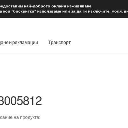
2 лв.
Доста
предоставим най-доброто онлайн изживяване.
 кои "бисквитки" използваме или за да ги изключите, моля, 
ане и рекламации
Транспорт
 нас
Количка
Контакт
Моята сметка
Плащанията
словия
Процедура за рекламации
Разгледайте
Транспорт
3005812
сание на продукта: