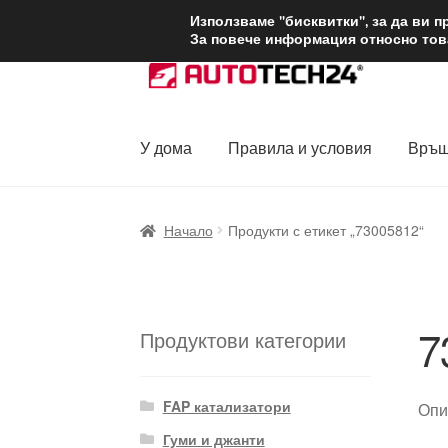
ДОСТАВКА от 1
Използваме "бисквитки", за да ви 
За повече информация относно това
Skip
Skip
to
to
navigation
content
У дома
Правила и условия
Връщ
Начало
Доставка по целия свят
Жалби
За
Начало
Продукти с етикет „73005812“
Политика за поверителност
Правила и у
7
Продуктови категории
FAP катализатори
Опи
Гуми и джанти