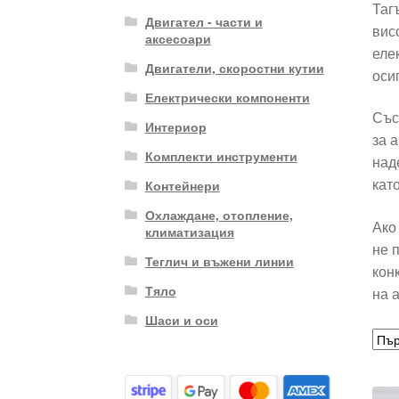
Таг
Двигател - части и
вис
аксесоари
еле
Двигатели, скоростни кутии
оси
Електрически компоненти
Със
Интериор
за 
Комплекти инструменти
над
кат
Контейнери
Охлаждане, отопление,
Ако
климатизация
не 
Теглич и въжени линии
кон
Тяло
на 
Шаси и оси