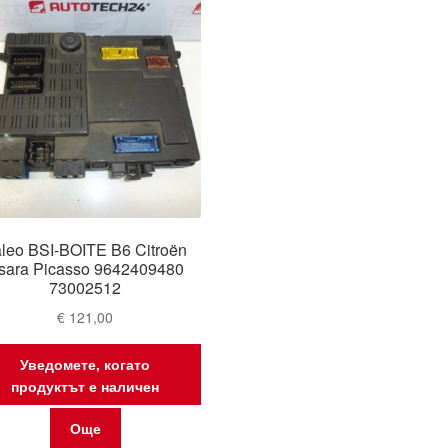
leo BSI-BOITE B6 Citroën
sara Picasso 9642409480
73002512
€
121,00
Уведомете, когато
продуктът е наличен
Още