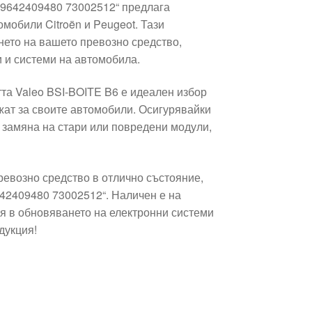
so 9642409480 73002512“ предлага
омобили Citroën и Peugeot. Тази
нето на вашето превозно средство,
 и системи на автомобила.
тта Valeo BSI-BOITE B6 е идеален избор
ижат за своите автомобили. Осигурявайки
а замяна на стари или повредени модули,
ревозно средство в отлично състояние,
9642409480 73002512“. Наличен е на
я в обновяването на електронни системи
дукция!