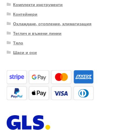
Комплекти инструменти
Контейнери
Охлаждане, отопление, климатизация
Теглич и въжени линии
Тяло
Шаси и оси