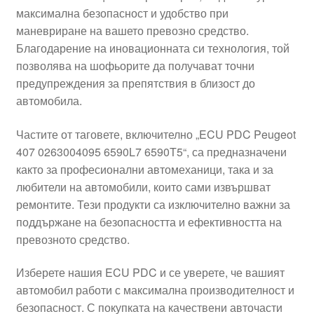
максимална безопасност и удобство при
Моята сметка
маневриране на вашето превозно средство.
Благодарение на иновационната си технология, той
Плащанията
позволява на шофьорите да получават точни
предупреждения за препятствия в близост до
Политика за поверителност
автомобила.
Частите от таговете, включително „ECU PDC Peugeot
Правила и условия
407 0263004095 6590L7 6590T5“, са предназначени
както за професионални автомеханици, така и за
Процедура за рекламации
любители на автомобили, които сами извършват
ремонтите. Тези продукти са изключително важни за
Разгледайте
поддържане на безопасността и ефективността на
превозното средство.
Транспорт
Изберете нашия ECU PDC и се уверете, че вашият
автомобил работи с максимална производителност и
безопасност. С покупката на качествени авточасти