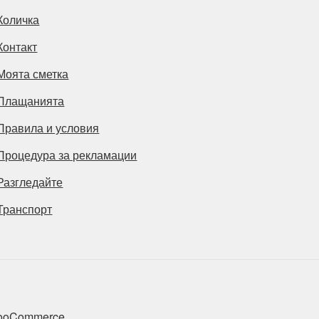
Количка
Контакт
Моята сметка
Плащанията
Правила и условия
Процедура за рекламации
Разгледайте
Транспорт
 WooCommerce
.