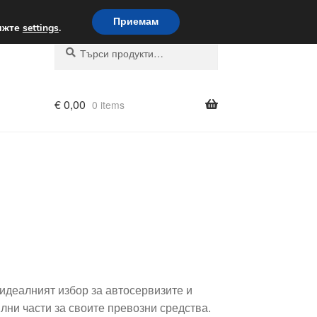
вка по целия свят
Приемам
вижте
settings
.
Търсене
Търсене
за:
€
0,00
0 items
 идеалният избор за автосервизите и
ни части за своите превозни средства.