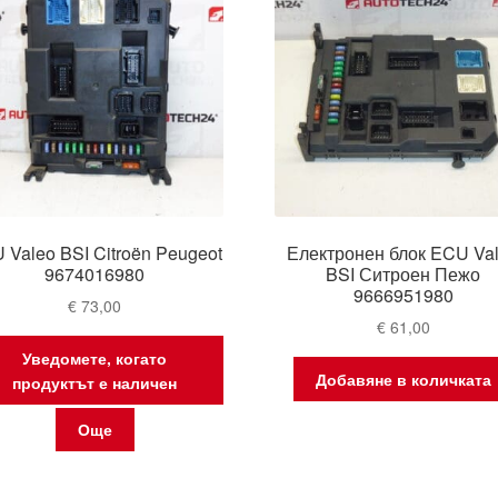
 Valeo BSI Citroën Peugeot
Електронен блок ECU Va
9674016980
BSI Ситроен Пежо
9666951980
€
73,00
€
61,00
Уведомете, когато
Добавяне в количката
продуктът е наличен
Още