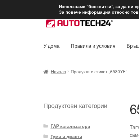
ДОСТАВКА от 1
Използваме "бисквитки", за да ви 
За повече информация относно това
Skip
Skip
to
to
navigation
content
У дома
Правила и условия
Връщ
Начало
Доставка по целия свят
Жалби
За
Начало
Продукти с етикет „6580YF“
Политика за поверителност
Правила и у
6
Продуктови категории
FAP катализатори
Таг
сам
Гуми и джанти