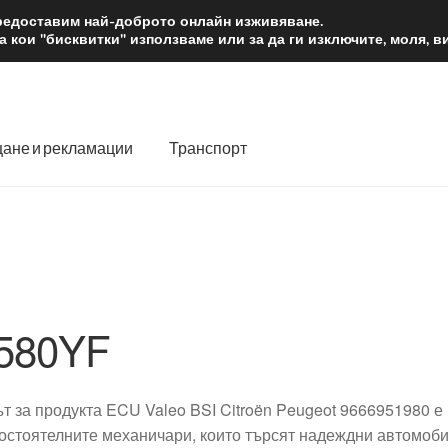
2 лв.
Доста
предоставим най-доброто онлайн изживяване.
 кои "бисквитки" използваме или за да ги изключите, моля, 
ане и рекламации
Транспорт
 нас
Количка
Контакт
Моята сметка
Плащанията
словия
Процедура за рекламации
Разгледайте
Транспорт
580YF
ът за продукта ECU Valeo BSI Citroën Peugeot 9666951980 е
остоятелните механичари, които търсят надеждни автомобил