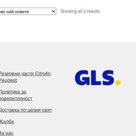
Sorted
Showing all 2 results
by
latest
Резервни части Citroën
Peugeot
Политика за
поверителност
Доставка по целия свят
Жалби
За нас