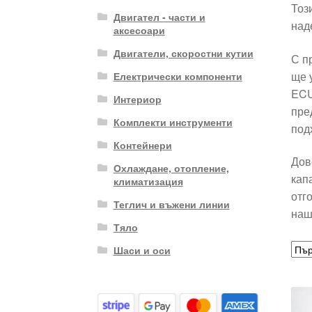
Тоз
Двигател - части и
над
аксесоари
Двигатели, скоростни кутии
С п
ще 
Електрически компоненти
ECU
Интериор
пре
Комплекти инструменти
под
Контейнери
Дов
Охлаждане, отопление,
кап
климатизация
отг
Теглич и въжени линии
наш
Тяло
Шаси и оси