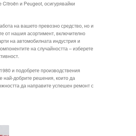
 Citroën и Peugeot, осигурявайки
бота на вашето превозно средство, но и
те от нашия асортимент, включително
дарти на автомобилната индустрия и
компонентите на случайността – изберете
тивност.
51980 и подобрете производствения
е най-добрите решения, които да
ожността да направите успешен ремонт с