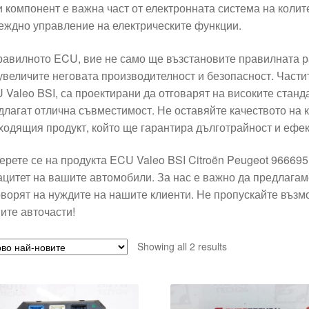
и компонент е важна част от електронната система на колите
еждно управление на електрическите функции.
равилното ECU, вие не само ще възстановите правилната ра
увеличите неговата производителност и безопасност. Части
 Valeo BSI, са проектирани да отговарят на високите стан
длагат отлична съвместимост. Не оставяйте качеството на 
ходящия продукт, който ще гарантира дълготрайност и ефек
ерете се на продукта ECU Valeo BSI Citroën Peugeot 96669
ацитет на вашите автомобили. За нас е важно да предлагам
оворят на нуждите на нашите клиенти. Не пропускайте възм
ите авточасти!
Sorted
Showing all 2 results
by
latest