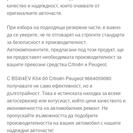
качество и надеждност, които очаквате от
Моята сметка
оригиналните авточасти.
Плащанията
При избора на подходящи резервни части, е важно
да се уверите, че те отговарят на строгите стандарти
Политика за поверителност
за безопасност и производителност.
Автокомпонентите, предлагани под този продукт, ще
ви предоставят необходимата производителност за
Правила и условия
вашите превозни средства Citroën и Peugeot.
Процедура за рекламации
С BSI04EV K04-00 Citroën Peugeot 9664059080
получавате не само ефективност, но и
Разгледайте
дълготрайност. Това е истинската находка за всеки
автосервизер или ентусиаст, който цени качеството и
Транспорт
икономичността на автомобилния ремонт. Не
пропускайте възможността да подобрите
производителността на вашия автомобил с нашите
надеждни авточасти!