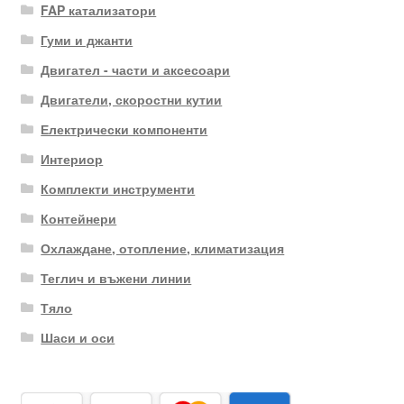
FAP катализатори
Гуми и джанти
Двигател - части и аксесоари
Двигатели, скоростни кутии
Електрически компоненти
Интериор
Комплекти инструменти
Контейнери
Охлаждане, отопление, климатизация
Теглич и въжени линии
Тяло
Шаси и оси