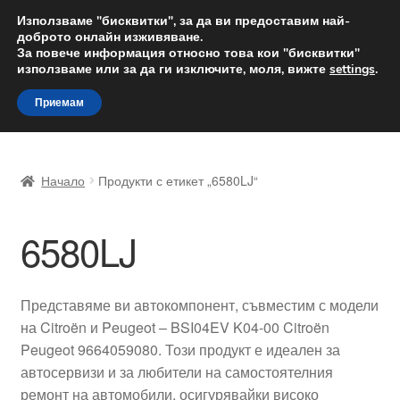
ДОСТАВКА от 12 лв.
Използваме "бисквитки", за да ви предоставим най-
доброто онлайн изживяване.
Доставка по целия свят
За повече информация относно това кои "бисквитки"
използваме или за да ги изключите, моля, вижте
settings
.
Skip
Skip
Menu
Приемам
to
to
navigation
content
Начало
Начало
Продукти с етикет „6580LJ“
Доставка по целия свят
6580LJ
Жалби
За нас
Представяме ви автокомпонент, съвместим с модели
на Citroën и Peugeot – BSI04EV K04-00 Citroën
Количка
Peugeot 9664059080. Този продукт е идеален за
автосервизи и за любители на самостоятелния
Контакт
ремонт на автомобили, осигурявайки високо