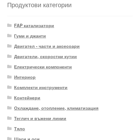
Продуктови категории
FAP катализатори
Гуми и джанти
Двигател - части и аксесоари
Двигатели, скоростни кутии
Електрически компоненти
Интериор
Комплекти инструменти
Контейнери
Охлаждане, отопление, климатизация
Теглич и въжени линии
Тяло
Шаси и оси