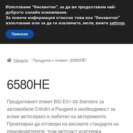
ДОСТАВКА от 12 лв.
Използваме "бисквитки", за да ви предоставим най-
доброто онлайн изживяване.
Доставка по целия свят
За повече информация относно това кои "бисквитки"
използваме или за да ги изключите, моля, вижте
settings
.
Skip
Skip
Menu
Приемам
to
to
navigation
content
Начало
Начало
Продукти с етикет „6580HE“
Доставка по целия свят
6580HE
Жалби
За нас
Продуктовият етикет BSI E01-00 Siemens за
автомобили Citroën и Peugeot е необходимост за
Количка
всеки автосервиз и любител на авторемонти.
Проектиран да отговори на високите стандарти на
Контакт
производителите, този авточаст осигурява