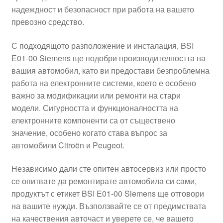
надеждност и безопасност при работа на вашето
Моята сметка
превозно средство.
Плащанията
С подходящото разположение и инсталация, BSI
E01-00 Siemens ще подобри производителността на
Политика за поверителност
вашия автомобил, като ви предостави безпроблемна
работа на електронните системи, което е особено
важно за модификации или ремонти на стари
Правила и условия
модели. Сигурността и функционалността на
електронните компоненти са от съществено
Процедура за рекламации
значение, особено когато става въпрос за
автомобили Citroën и Peugeot.
Разгледайте
Независимо дали сте опитен автосервиз или просто
Транспорт
се опитвате да ремонтирате автомобила си сами,
продуктът с етикет BSI E01-00 Siemens ще отговори
на вашите нужди. Възползвайте се от предимствата
на качествения авточаст и уверете се, че вашето