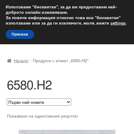
ДОСТАВКА от 12 лв.
Използваме "бисквитки", за да ви предоставим най-
доброто онлайн изживяване.
Доставка по целия свят
За повече информация относно това кои "бисквитки"
използваме или за да ги изключите, моля, вижте
settings
.
Skip
Skip
Menu
Приемам
to
to
navigation
content
Начало
Начало
Продукти с етикет „6580.H2“
Доставка по целия свят
6580.H2
Жалби
За нас
Количка
Показване на единствения резултат
Контакт