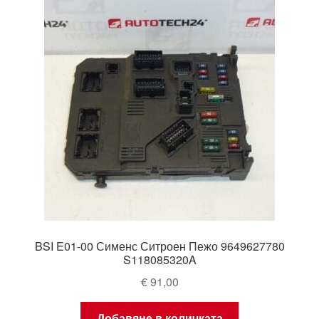
Моята сметка
Плащанията
Политика за поверителност
Правила и условия
Процедура за рекламации
Разгледайте
BSI E01-00 Сименс Ситроен Пежо 9649627780
Транспорт
S118085320A
€
91,00
Добавяне в количката