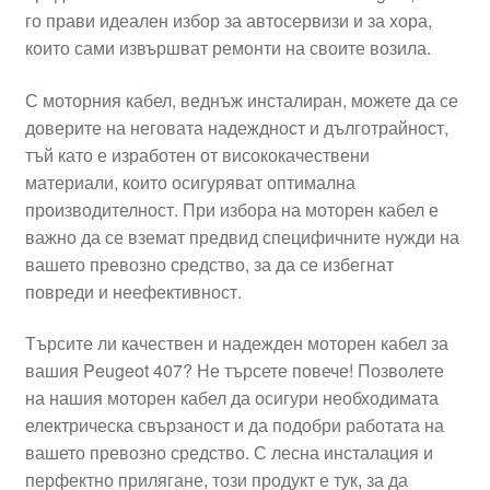
го прави идеален избор за автосервизи и за хора,
Моята сметка
които сами извършват ремонти на своите возила.
Плащанията
С моторния кабел, веднъж инсталиран, можете да се
доверите на неговата надеждност и дълготрайност,
Политика за поверителност
тъй като е изработен от висококачествени
материали, които осигуряват оптимална
производителност. При избора на моторен кабел е
Правила и условия
важно да се вземат предвид специфичните нужди на
вашето превозно средство, за да се избегнат
Процедура за рекламации
повреди и неефективност.
Разгледайте
Търсите ли качествен и надежден моторен кабел за
вашия Peugeot 407? Не търсете повече! Позволете
Транспорт
на нашия моторен кабел да осигури необходимата
електрическа свързаност и да подобри работата на
вашето превозно средство. С лесна инсталация и
перфектно прилягане, този продукт е тук, за да