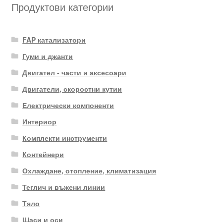
Продуктови категории
FAP катализатори
Гуми и джанти
Двигател - части и аксесоари
Двигатели, скоростни кутии
Електрически компоненти
Интериор
Комплекти инструменти
Контейнери
Охлаждане, отопление, климатизация
Теглич и въжени линии
Тяло
Шаси и оси