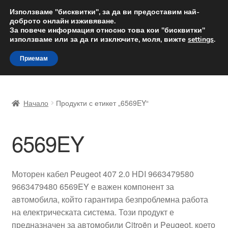
ДОСТАВКА от 12 лв.
Използваме "бисквитки", за да ви предоставим най-
доброто онлайн изживяване.
Доставка по целия свят
За повече информация относно това кои "бисквитки"
използваме или за да ги изключите, моля, вижте
settings
.
Skip
Skip
Menu
Приемам
to
to
navigation
content
Начало
Начало
Продукти с етикет „6569EY“
Доставка по целия свят
6569EY
Жалби
За нас
Моторен кабел Peugeot 407 2.0 HDI 9663479580
9663479480 6569EY е важен компонент за
Количка
автомобила, който гарантира безпроблемна работа
на електрическата система. Този продукт е
Контакт
предназначен за автомобили Citroën и Peugeot, което