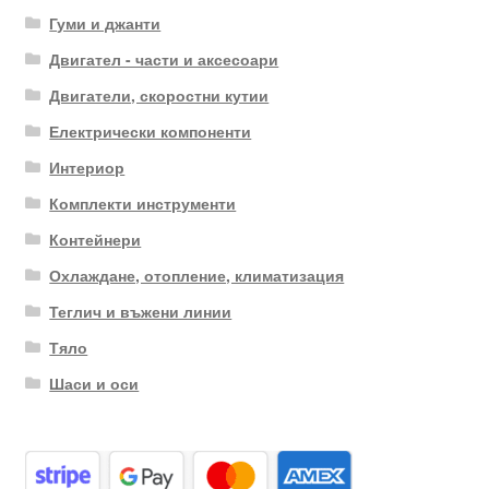
Гуми и джанти
Двигател - части и аксесоари
Двигатели, скоростни кутии
Електрически компоненти
Интериор
Комплекти инструменти
Контейнери
Охлаждане, отопление, климатизация
Теглич и въжени линии
Тяло
Шаси и оси