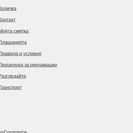
Количка
Контакт
Моята сметка
Плащанията
Правила и условия
Процедура за рекламации
Разгледайте
Транспорт
 WooCommerce
.