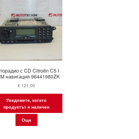
торадио с CD Citroën C5 I
M навигация 96441980ZK
€
121,00
Уведомете, когато
продуктът е наличен
Още