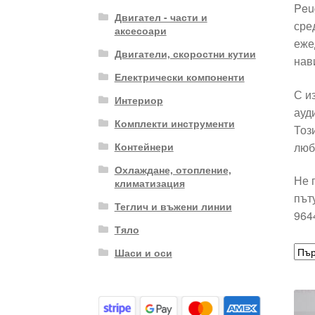
Peu
Двигател - части и
сре
аксесоари
еже
Двигатели, скоростни кутии
нав
Електрически компоненти
С и
Интериор
ауд
Комплекти инструменти
Тоз
люб
Контейнери
Охлаждане, отопление,
Не 
климатизация
път
Теглич и въжени линии
964
Тяло
Шаси и оси