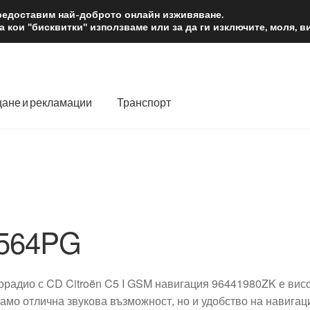
2 лв.
Доста
предоставим най-доброто онлайн изживяване.
 кои "бисквитки" използваме или за да ги изключите, моля, 
ане и рекламации
Транспорт
 нас
Количка
Контакт
Моята сметка
Плащанията
словия
Процедура за рекламации
Разгледайте
Транспорт
564PG
орадио с CD Citroën C5 I GSM навигация 96441980ZK е висо
само отлична звукова възможност, но и удобство на навигац