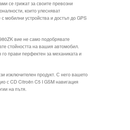
сами се грижат за своите превозни
оналности, които улесняват
 с мобилни устройства и достъп до GPS
1980ZK вие не само подобрявате
ате стойността на вашия автомобил.
о го прави перфектен за механиката и
зи изключителен продукт. С него вашето
ио с CD Citroën C5 I GSM навигация
гии на пътя.