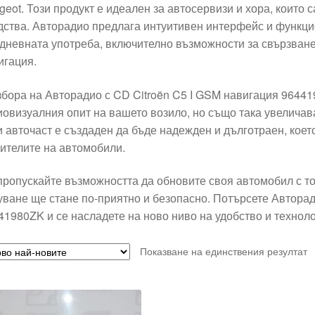
geot. Този продукт е идеален за автосервизи и хора, които 
дства. Авторадио предлага интуитивен интерфейс и функци
дневната употреба, включително възможности за свързване
игация.
збора на Авторадио с CD Citroën C5 I GSM навигация 9644
иовизуалния опит на вашето возило, но също така увеличав
и авточаст е създаден да бъде надежден и дълготраен, коет
ителите на автомобили.
пропускайте възможността да обновите своя автомобил с то
уване ще стане по-приятно и безопасно. Потърсете Авторад
41980ZK и се насладете на ново ниво на удобство и техноло
Показване на единствения резултат