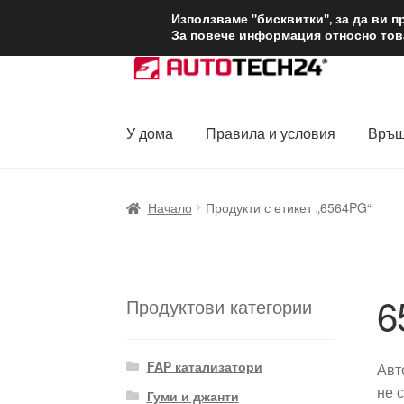
ДОСТАВКА от 1
Използваме "бисквитки", за да ви 
За повече информация относно това
Skip
Skip
to
to
navigation
content
У дома
Правила и условия
Връщ
Начало
Доставка по целия свят
Жалби
За
Начало
Продукти с етикет „6564PG“
Политика за поверителност
Правила и у
6
Продуктови категории
FAP катализатори
Авт
не 
Гуми и джанти