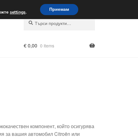
вка по целия свят
Приемам
вижте
settings
.
Търсене
Търсене
за:
€
0,00
0 items
кокачествен компонент, който осигурява
ия за вашия автомобил Citroën или