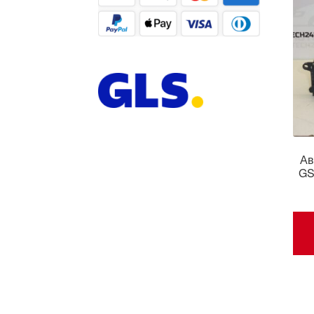
Ав
GS