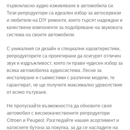
първокласно аудио изживяване в автомобила си.
Моята сметка
Тези репродуктори са идеален избор за автосервизи
и любители на DIY ремонти, които търсят надеждни и
Плащанията
качествени компоненти за подобряване на звуковата
система на своите автомобили.
Политика за поверителност
С уникалния си дизайн и специални характеристики,
репродукторите са проектирани да осигурят отличен
Правила и условия
звук и издръжливост, което ги прави чудесен избор за
всяка автомобилна аудиосистема. Лесни за
Процедура за рекламации
инсталиране и съвместими с различни модели, те
гарантират, че ще получите максимално удоволствие
Разгледайте
от всяко пътуване.
Транспорт
Не пропускайте възможността да обновите своя
автомобил с висококачествените репродуктори
Citroen и Peugeot. Разгледайте нашия асортимент и
натиснете бутона за покупка, за да се насладите на