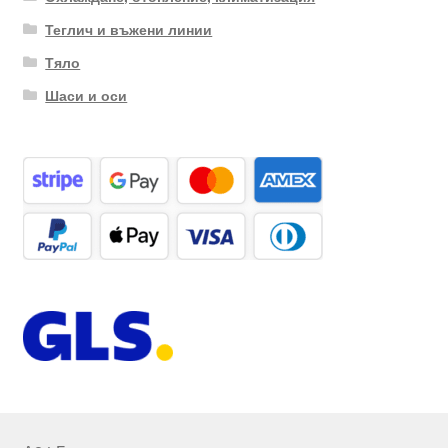
Теглич и въжени линии
Тяло
Шаси и оси