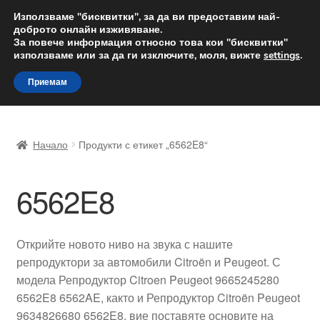
ДОСТАВКА от 12 лв.
Използваме "бисквитки", за да ви предоставим най-
доброто онлайн изживяване.
Доставка по целия свят
За повече информация относно това кои "бисквитки"
използваме или за да ги изключите, моля, вижте
settings
.
Skip
Skip
Menu
Приемам
to
to
navigation
content
Начало
Начало
Продукти с етикет „6562E8“
Доставка по целия свят
6562E8
Жалби
За нас
Открийте новото ниво на звука с нашите
репродуктори за автомобили Citroën и Peugeot. С
Количка
модела Репродуктор Citroen Peugeot 9665245280
6562E8 6562AE, както и Репродуктор Citroën Peugeot
Контакт
9634826680 6562E8, вие поставяте основите на