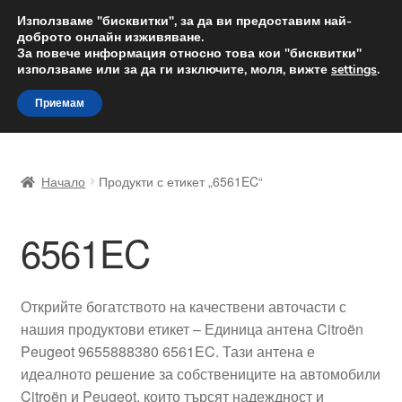
ДОСТАВКА от 12 лв.
Използваме "бисквитки", за да ви предоставим най-
доброто онлайн изживяване.
Доставка по целия свят
За повече информация относно това кои "бисквитки"
използваме или за да ги изключите, моля, вижте
settings
.
Skip
Skip
Menu
Приемам
to
to
navigation
content
Начало
Начало
Продукти с етикет „6561EC“
Доставка по целия свят
6561EC
Жалби
За нас
Открийте богатството на качествени авточасти с
нашия продуктови етикет – Единица антена Citroën
Количка
Peugeot 9655888380 6561EC. Тази антена е
идеалното решение за собствениците на автомобили
Контакт
Citroën и Peugeot, които търсят надеждност и