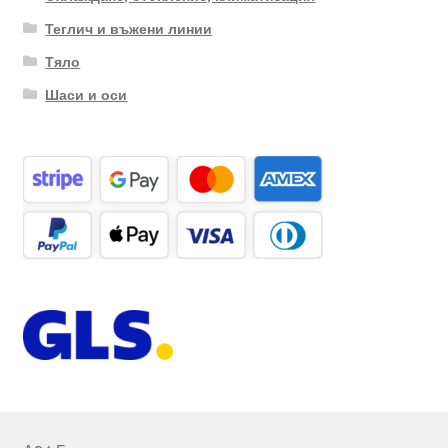
Теглич и въжени линии
Тяло
Шаси и оси