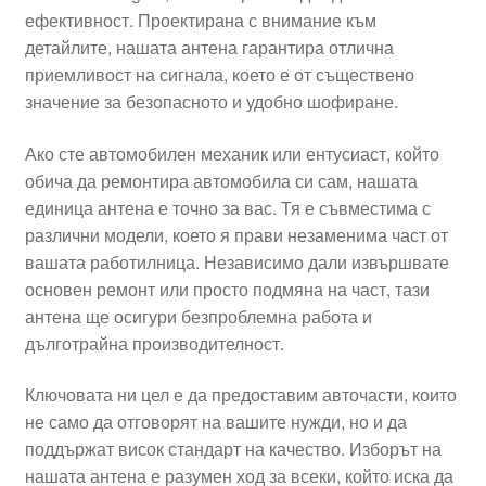
ефективност. Проектирана с внимание към
Моята сметка
детайлите, нашата антена гарантира отлична
приемливост на сигнала, което е от съществено
Плащанията
значение за безопасното и удобно шофиране.
Политика за поверителност
Ако сте автомобилен механик или ентусиаст, който
обича да ремонтира автомобила си сам, нашата
единица антена е точно за вас. Тя е съвместима с
Правила и условия
различни модели, което я прави незаменима част от
вашата работилница. Независимо дали извършвате
Процедура за рекламации
основен ремонт или просто подмяна на част, тази
антена ще осигури безпроблемна работа и
Разгледайте
дълготрайна производителност.
Транспорт
Ключовата ни цел е да предоставим авточасти, които
не само да отговорят на вашите нужди, но и да
поддържат висок стандарт на качество. Изборът на
нашата антена е разумен ход за всеки, който иска да