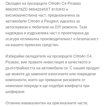
Овладел на прозорците Citroën C4 Picasso
Моята сметка
96639378ZD 96542245XT 8153H3 е
висококачествена част, предназначена за
Плащанията
автомобили Citroën и Peugeot, идеална за
автосервизи и любители на DIY ремонти. Тази
надеждна и издръжлива част е проектирана да
Политика за поверителност
осигури оптимална производителност и безопасност
на вашето превозно средство.
Правила и условия
Избирайки овладателя на прозорците Citroën C4
Процедура за рекламации
Picasso, вие правите инвестиция в качеството и
дълготрайността на автомобила си. С нашия продукт
Разгледайте
ще можете да замените износените или повредени
компоненти, което ще премахне рисковете от
Транспорт
нежелани повреди и ще подобри комфорта при
шофиране.
Отлично еквивалентен на оригиналните части,