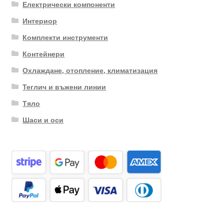
Електрически компоненти
Интериор
Комплекти инструменти
Контейнери
Охлаждане, отопление, климатизация
Теглич и въжени линии
Тяло
Шаси и оси