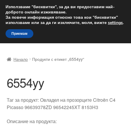
ДОСТАВКА от 12 лв.
Използваме "бисквитки", за да ви предоставим най-
доброто онлайн изживяване.
Доставка по целия свят
За повече информация относно това кои "бисквитки"
използваме или за да ги изключите, моля, вижте
settings
.
Skip
Skip
Menu
Приемам
to
to
navigation
content
Начало
Начало
Продукти с етикет „6554yy“
Доставка по целия свят
6554yy
Жалби
За нас
Таг за продукт: Овладел на прозорците Citroën C4
Picasso 96639378ZD 96542245XT 8153H3
Количка
Описание на продукта:
Контакт