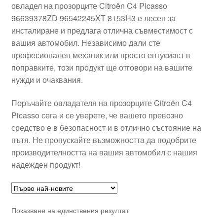
овладел на прозорците Citroën C4 Picasso
96639378ZD 96542245XT 8153H3 е лесен за
инсталиране и предлага отлична съвместимост с
вашия автомобил. Независимо дали сте
професионален механик или просто ентусиаст в
поправките, този продукт ще отговори на вашите
нужди и очаквания.
Поръчайте овладателя на прозорците Citroën C4
Picasso сега и се уверете, че вашето превозно
средство е в безопасност и в отлично състояние на
пътя. Не пропускайте възможността да подобрите
производителността на вашия автомобил с нашия
надежден продукт!
Показване на единствения резултат