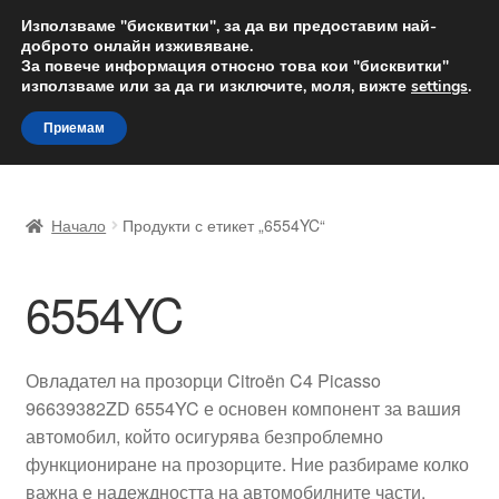
ДОСТАВКА от 12 лв.
Използваме "бисквитки", за да ви предоставим най-
доброто онлайн изживяване.
Доставка по целия свят
За повече информация относно това кои "бисквитки"
използваме или за да ги изключите, моля, вижте
settings
.
Skip
Skip
Menu
Приемам
to
to
navigation
content
Начало
Начало
Продукти с етикет „6554YC“
Доставка по целия свят
6554YC
Жалби
За нас
Овладател на прозорци Citroën C4 Picasso
96639382ZD 6554YC е основен компонент за вашия
Количка
автомобил, който осигурява безпроблемно
функциониране на прозорците. Ние разбираме колко
Контакт
важна е надеждността на автомобилните части,