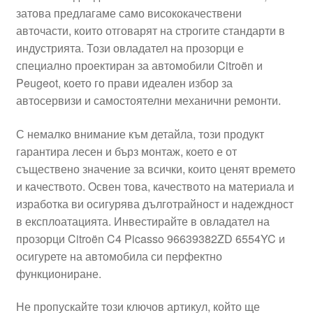
затова предлагаме само висококачествени
Моята сметка
авточасти, които отговарят на строгите стандарти в
индустрията. Този овладател на прозорци е
Плащанията
специално проектиран за автомобили Citroën и
Peugeot, което го прави идеален избор за
Политика за поверителност
автосервизи и самостоятелни механични ремонти.
С немалко внимание към детайла, този продукт
Правила и условия
гарантира лесен и бърз монтаж, което е от
съществено значение за всички, които ценят времето
Процедура за рекламации
и качеството. Освен това, качеството на материала и
изработка ви осигурява дълготрайност и надеждност
Разгледайте
в експлоатацията. Инвестирайте в овладател на
прозорци Citroën C4 Picasso 96639382ZD 6554YC и
Транспорт
осигурете на автомобила си перфектно
функциониране.
Не пропускайте този ключов артикул, който ще