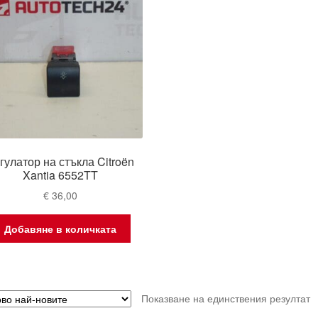
гулатор на стъкла Citroën
Xantia 6552TT
€
36,00
Добавяне в количката
Показване на единствения резултат