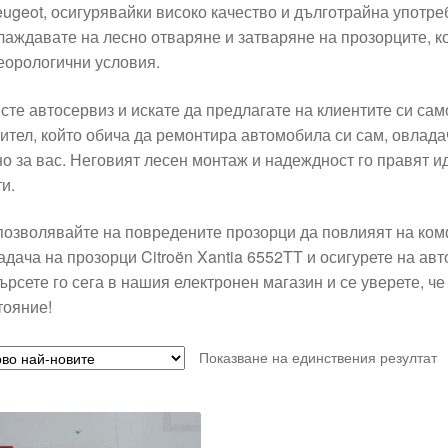
eugeot, осигурявайки високо качество и дълготрайна употре
лаждавате на лесно отваряне и затваряне на прозорците, к
еорологични условия.
 сте автосервиз и искате да предлагате на клиентите си сам
ител, който обича да ремонтира автомобила си сам, овладач
но за вас. Неговият лесен монтаж и надеждност го правят и
и.
позволявайте на повредените прозорци да повлияят на ко
адача на прозорци Citroën Xantia 6552TT и осигурете на ав
ърсете го сега в нашия електронен магазин и се уверете, ч
тояние!
Показване на единствения резултат