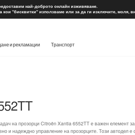
2 лв.
Доста
предоставим най-доброто онлайн изживяване.
 кои "бисквитки" използваме или за да ги изключите, моля, 
ане и рекламации
Транспорт
 нас
Количка
Контакт
Моята сметка
Плащанията
словия
Процедура за рекламации
Разгледайте
Транспорт
552TT
адач на прозорци Citroën Xantia 6552TT е важен елемент з
вно и надеждно управление на прозорците. Този автодел е 