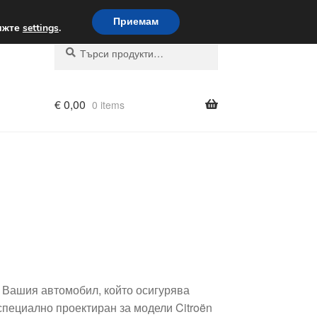
вка по целия свят
Приемам
вижте
settings
.
Търсене
Търсене
за:
€
0,00
0 items
а Вашия автомобил, който осигурява
специално проектиран за модели Citroën