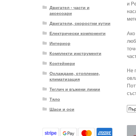
и P
Двигател - части и
нас
аксесоари
мет
Двигатели, скоростни кутии
Ако
Електрически компоненти
люб
Интериор
точ
Комплекти инструменти
част
Контейнери
Не 
Охлаждане, отопление,
овл
климатизация
Пот
Теглич и въжени линии
със
Тяло
Шаси и оси