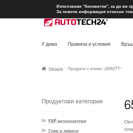
ДОСТАВКА от 1
Използваме "бисквитки", за да ви 
За повече информация относно това
Skip
Skip
to
to
navigation
content
У дома
Правила и условия
Връщ
Начало
Доставка по целия свят
Жалби
За
Начало
Продукти с етикет „6552TT“
Политика за поверителност
Правила и у
6
Продуктови категории
FAP катализатори
Овл
пла
Гуми и джанти