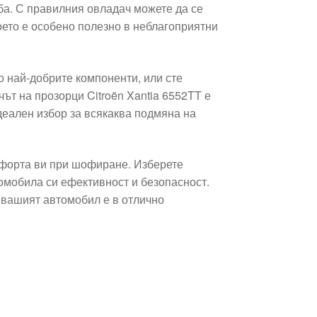
ба. С правилния овладач можете да се
оето е особено полезно в неблагоприятни
о най-добрите компоненти, или сте
ът на прозорци Citroën Xantia 6552TT е
деален избор за всякаква подмяна на
мфорта ви при шофиране. Изберете
томобила си ефективност и безопасност.
е вашият автомобил е в отлично