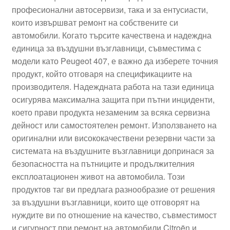
професионални автосервизи, така и за ентусиасти,
Моята сметка
които извършват ремонт на собствените си
автомобили. Когато търсите качествена и надеждна
Плащанията
единица за въздушни възглавници, съвместима с
модели като Peugeot 407, е важно да изберете точния
Политика за поверителност
продукт, който отговаря на спецификациите на
производителя. Надеждната работа на тази единица
осигурява максимална защита при пътни инциденти,
Правила и условия
което прави продукта незаменим за всяка сервизна
дейност или самостоятелен ремонт. Използването на
Процедура за рекламации
оригинални или висококачествени резервни части за
системата на въздушните възглавници допринася за
Разгледайте
безопасността на пътниците и продължителния
експлоатационен живот на автомобила. Този
Транспорт
продуктов таг ви предлага разнообразие от решения
за въздушни възглавници, които ще отговорят на
нуждите ви по отношение на качество, съвместимост
и сигурност при ремонт на автомобили Citroën и