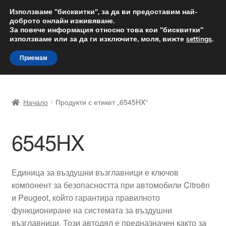
ДОСТАВКА от 12 лв.
Използваме "бисквитки", за да ви предоставим най-
доброто онлайн изживяване.
Доставка по целия свят
За повече информация относно това кои "бисквитки"
използваме или за да ги изключите, моля, вижте
settings
.
Skip
Skip
Menu
Приемам
to
to
navigation
content
Начало
Начало
Продукти с етикет „6545HX“
Доставка по целия свят
6545HX
Жалби
За нас
Единица за въздушни възглавници е ключов
компонент за безопасността при автомобили Citroën
Количка
и Peugeot, който гарантира правилното
функциониране на системата за въздушни
Контакт
възглавници. Този автодял е предназначен както за