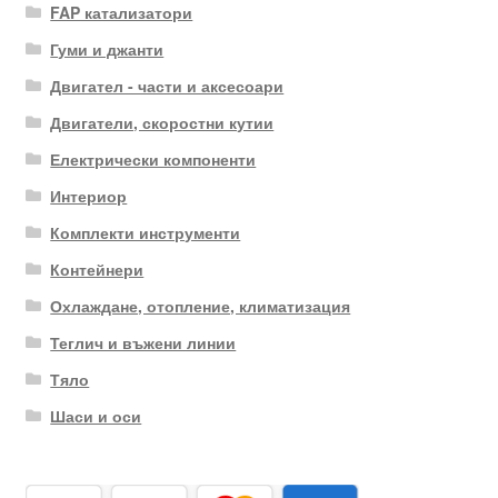
FAP катализатори
Гуми и джанти
Двигател - части и аксесоари
Двигатели, скоростни кутии
Електрически компоненти
Интериор
Комплекти инструменти
Контейнери
Охлаждане, отопление, климатизация
Теглич и въжени линии
Тяло
Шаси и оси