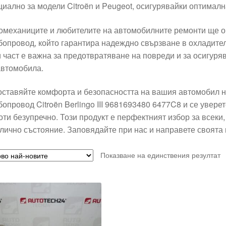
циално за модели Citroën и Peugeot, осигурявайки оптималн
омеханиците и любителите на автомобилните ремонти ще о
бопровод, който гарантира надеждно свързване в охладите
и част е важна за предотвратяване на повреди и за осигур
автомобила.
оставяйте комфорта и безопасността на вашия автомобил н
бопровод Citroën Berlingo III 9681693480 6477C8 и се увере
оти безупречно. Този продукт е перфектният избор за всеки
тлично състояние. Заповядайте при нас и направете своята
Показване на единствения резултат