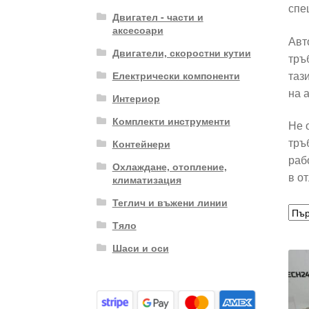
спе
Двигател - части и
аксесоари
Авт
Двигатели, скоростни кутии
тръ
таз
Електрически компоненти
на 
Интериор
Комплекти инструменти
Не 
тръ
Контейнери
раб
Охлаждане, отопление,
в о
климатизация
Теглич и въжени линии
Тяло
Шаси и оси