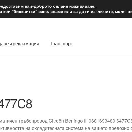
2 лв.
Доста
предоставим най-доброто онлайн изживяване.
 кои "бисквитки" използваме или за да ги изключите, моля, 
ане и рекламации
Транспорт
 нас
Количка
Контакт
Моята сметка
Плащанията
словия
Процедура за рекламации
Разгледайте
Транспорт
477C8
матичен тръбопровод Citroën Berlingo III 9681693480 6477C
ктивността на охладителната система на вашето превозно с