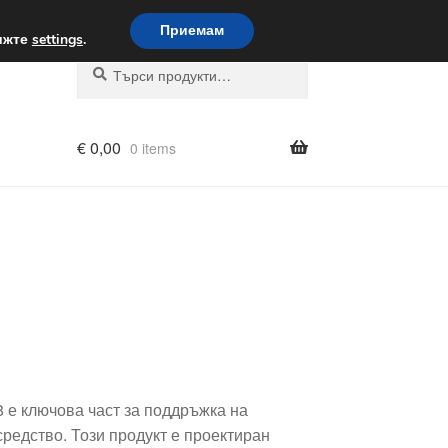
вка по целия свят
Приемам
вижте
settings
.
Търсене
Търсене
за:
€
0,00
0 items
8 е ключова част за поддръжка на
редство. Този продукт е проектиран