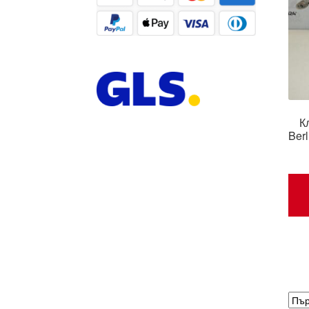
К
Ber