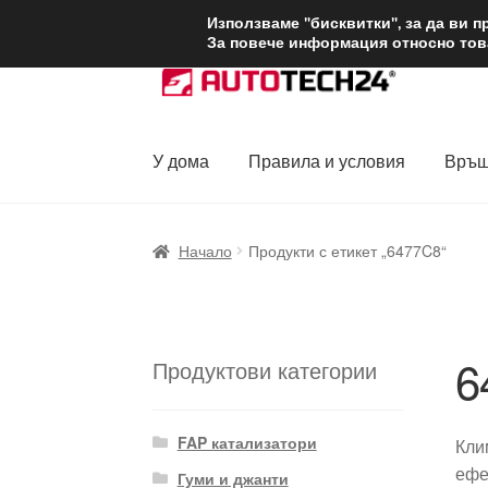
ДОСТАВКА от 1
Използваме "бисквитки", за да ви 
За повече информация относно това
Skip
Skip
to
to
navigation
content
У дома
Правила и условия
Връщ
Начало
Доставка по целия свят
Жалби
За
Начало
Продукти с етикет „6477C8“
Политика за поверителност
Правила и у
6
Продуктови категории
FAP катализатори
Кли
ефе
Гуми и джанти