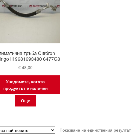
лиматична тръба Citrórön
lingo III 9681693480 6477C8
€
48,00
Уведомете, когато
продуктът е наличен
Още
Показване на единствения резултат