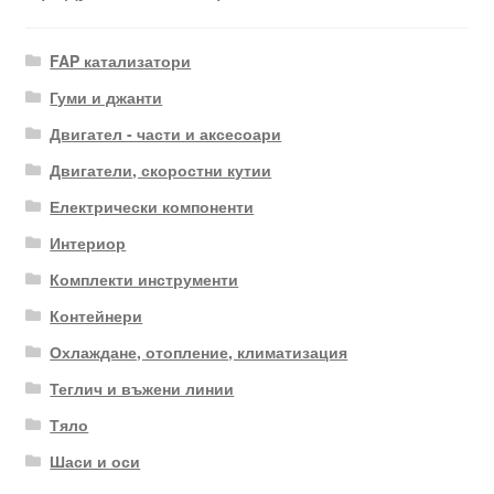
FAP катализатори
Гуми и джанти
Двигател - части и аксесоари
Двигатели, скоростни кутии
Електрически компоненти
Интериор
Комплекти инструменти
Контейнери
Охлаждане, отопление, климатизация
Теглич и въжени линии
Тяло
Шаси и оси