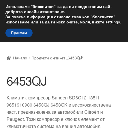
ДОСТАВКА от 12 лв.
Използваме "бисквитки", за да ви предоставим най-
доброто онлайн изживяване.
Доставка по целия свят
За повече информация относно това кои "бисквитки"
използваме или за да ги изключите, моля, вижте
settings
.
Skip
Skip
Menu
Приемам
to
to
navigation
content
Начало
Начало
Продукти с етикет „6453QJ“
Доставка по целия свят
6453QJ
Жалби
За нас
Климатик компресор Sanden SD6C12 1351f
9651910980 6453QJ 6453QK е висококачествена
Количка
част, предназначена за автомобили Citroën и
Peugeot. Този компресор е ключов елемент от
Контакт
климатичната система на вашия автомобил,