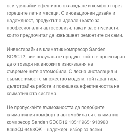
осигурявайки ефективно охлаждане и комфорт през
Моята сметка
горещите летни месеци. С иновационен дизайн и
надеждност, продуктът е идеален както за
Плащанията
професионални автосервизи, така и за ентусиасти,
които предпочитат да извършват ремонтите си сами.
Политика за поверителност
Инвестирайки в климатик компресор Sanden
SD6C12, вие получавате продукт, който е проектиран
Правила и условия
да отговаря на високите изисквания на
съвременните автомобили. С лесна инсталация и
Процедура за рекламации
съвместимост с множество модели, той гарантира
дълготрайна работа и повишава ефективността на
Разгледайте
климатичната система.
Транспорт
Не пропускайте възможността да подобрите
климатичния комфорт в автомобила си с климатик
компресор Sanden SD6C12 1351f 9651910980
6453QJ 6453QK – надежден избор за всеки