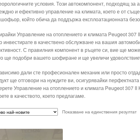
еорологичните условия. Този автокомпонент, подходящ за а
еждно и ефективно управление на климата, което е от съще
 шофьор, който обича да поддържа експлоатационната безо
ирайки Управление на отоплението и климата Peugeot 307 
о инвестирате в качествено обслужване на вашия автомоби
ктивност. С правилния компонент в ръцете си, вие ще може
то ще подобри вашето шофиране и ще увеличи удоволствиет
ависимо дали сте професионален механик или просто отда
дукт ще отговори на нуждите ви, осигурявайки перфектната
ерете Управление на отоплението и климата Peugeot 307 I
рете в качеството, което предлагаме.
Показване на единствения резултат