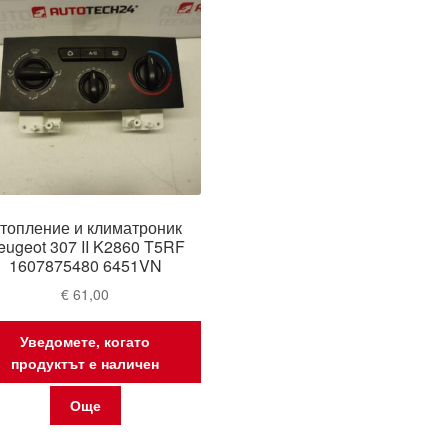
топление и климатроник
eugeot 307 II K2860 T5RF
1607875480 6451VN
€
61,00
Уведомете, когато
продуктът е наличен
Още