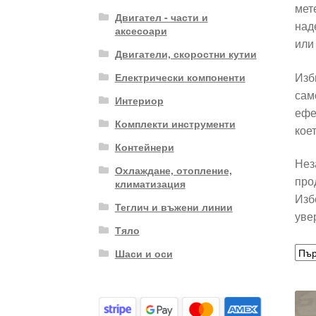
мет
Двигател - части и
над
аксесоари
или
Двигатели, скоростни кутии
Изб
Електрически компоненти
сам
Интериор
ефе
Комплекти инструменти
кое
Контейнери
Нез
Охлаждане, отопление,
про
климатизация
Изб
Теглич и въжени линии
уве
Тяло
Шаси и оси