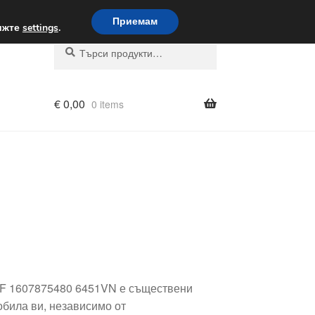
вка по целия свят
Приемам
вижте
settings
.
Търсене
Търсене
за:
€
0,00
0 items
5RF 1607875480 6451VN е съществени
обила ви, независимо от