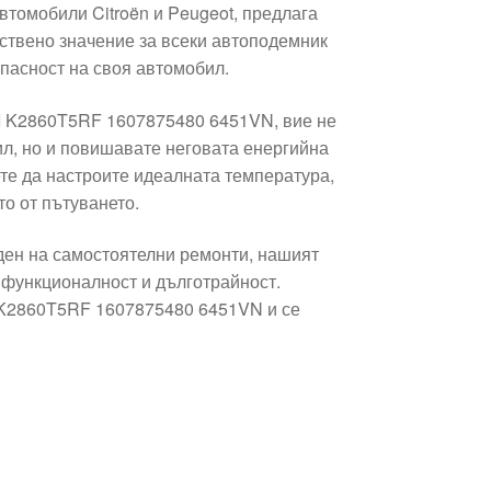
втомобили Citroën и Peugeot, предлага
ствено значение за всеки автоподемник
пасност на своя автомобил.
II K2860T5RF 1607875480 6451VN, вие не
л, но и повишавате неговата енергийна
те да настроите идеалната температура,
о от пътуването.
ден на самостоятелни ремонти, нашият
 функционалност и дълготрайност.
I K2860T5RF 1607875480 6451VN и се