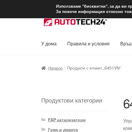
ДОСТАВКА от 1
Използваме "бисквитки", за да ви 
За повече информация относно това
Skip
Skip
to
to
navigation
content
У дома
Правила и условия
Връщ
Начало
Доставка по целия свят
Жалби
За
Начало
Продукти с етикет „6451VN“
Политика за поверителност
Правила и у
6
Продуктови категории
FAP катализатори
Упр
ком
Гуми и джанти