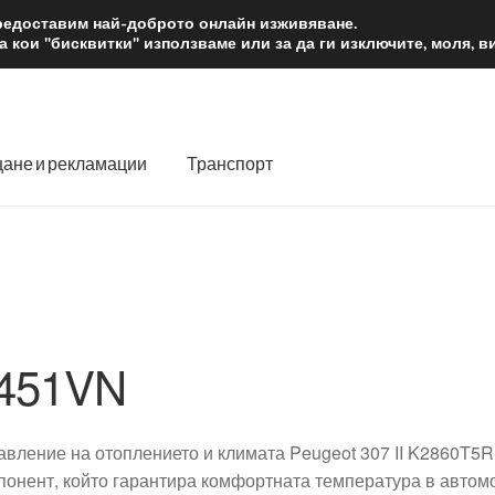
2 лв.
Доста
предоставим най-доброто онлайн изживяване.
 кои "бисквитки" използваме или за да ги изключите, моля, 
ане и рекламации
Транспорт
 нас
Количка
Контакт
Моята сметка
Плащанията
словия
Процедура за рекламации
Разгледайте
Транспорт
451VN
авление на отоплението и климата Peugeot 307 II K2860T
понент, който гарантира комфортната температура в автом