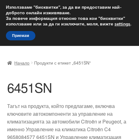
ДОСТАВКА от 12 лв.
Използваме "бисквитки", за да ви предоставим най-
доброто онлайн изживяване.
Доставка по целия свят
За повече информация относно това кои "бисквитки"
използваме или за да ги изключите, моля, вижте
settings
.
Skip
Skip
Menu
Приемам
to
to
navigation
content
Начало
Начало
Продукти с етикет „6451SN“
Доставка по целия свят
6451SN
Жалби
За нас
Тагът на продукта, който предлагаме, включва
ключовите автокомпоненти за управление на
Количка
климатизацията за автомобили Citroën и Peugeot, а
именно Управление на климатика Citroën C4
Контакт
9658084577 6451SN и Управление климатизация