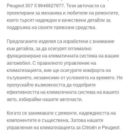
Peugeot 307 II 9646627977. Тези авточасти са
Моята сметка
проектирани за механика и любители на ремонтите,
които търсят надеждни и качествени детайли за
Плащанията
поддръжка на своите превозни средства.
Политика за поверителност
Предлаганите изделия са изработени с внимание
към детайла, за да осигурят оптимално
функциониране на климатичната система на вашия
Правила и условия
автомобил. С правилното управление на
климатизацията, вие ще осигурите комфорта на
Процедура за рекламации
пътуването, независимо от условията на времето. Не
пропускайте възможността да подобрите
Разгледайте
ефективността на климатичната система на вашето
авто, избирайки нашите авточасти.
Транспорт
Когато се занимавате с ремонти, надеждността на
компонентите е съществена. Затова нашите
управления на климатизацията за Citroën и Peugeot