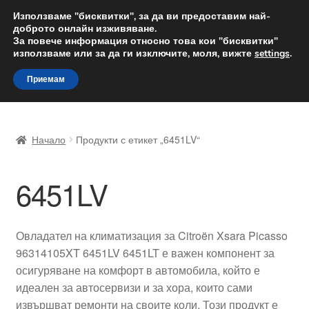
ДОСТАВКА от 12 лв.
Използваме "бисквитки", за да ви предоставим най-
доброто онлайн изживяване.
Доставка по целия свят
За повече информация относно това кои "бисквитки"
използваме или за да ги изключите, моля, вижте
settings
.
Skip
Skip
Menu
Приемам
to
to
navigation
content
Начало
Начало
Продукти с етикет „6451LV“
Доставка по целия свят
6451LV
Жалби
За нас
Овладател на климатизация за Citroën Xsara Picasso
96314105XT 6451LV 6451LT е важен компонент за
Количка
осигуряване на комфорт в автомобила, който е
идеален за автосервизи и за хора, които сами
Контакт
извършват ремонти на своите коли. Този продукт е