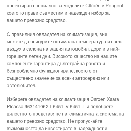
проектиран специално за моделите Citroën и Peugeot,
Моята сметка
което го прави съвместим и надежден избор за
вашето превозно средство.
Плащанията
С правилния овладател на климатизация, вие
Политика за поверителност
можете да осигурите оптимална температура и свеж
въздух в салона на вашия автомобил, дори и в най-
горещите летни дни. Високото качество на нашите
Правила и условия
компоненти гарантира дълготрайна работа и
безпроблемно функциониране, което е от
Процедура за рекламации
съществено значение за всеки автосервиз или
автолюбител.
Разгледайте
Изберете овладател на климатизация Citroën Xsara
Транспорт
Picasso 96314105XT 6451LV 6451LT и подобрете
цялостното представяне на климатичната система на
вашето превозно средство. Не пропускайте
възможността да инвестирате в надеждност и