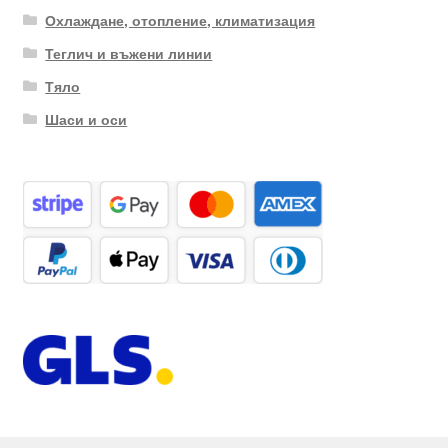
Охлаждане, отопление, климатизация
Теглич и въжени линии
Тяло
Шаси и оси