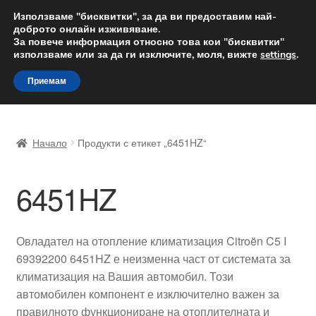
ДОСТАВКА от 12 лв.
Използваме "бисквитки", за да ви предоставим най-
доброто онлайн изживяване.
Доставка по целия свят
За повече информация относно това кои "бисквитки"
използваме или за да ги изключите, моля, вижте
settings
.
Skip
Skip
Menu
Приемам
to
to
navigation
content
Начало
Начало
Продукти с етикет „6451HZ“
Доставка по целия свят
6451HZ
Жалби
За нас
Овладател на отопление климатизация Citroën C5 I
69392200 6451HZ е неизменна част от системата за
Количка
климатизация на Вашия автомобил. Този
автомобилен компонент е изключително важен за
Контакт
правилното функциониране на отоплителната и