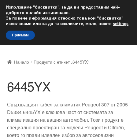
ДОСТАВКА от 12 лв.
Използваме "бисквитки", за да ви предоставим най-
доброто онлайн изживяване.
Доставка по целия свят
За повече информация относно това кои "бисквитки"
използваме или за да ги изключите, моля, вижте
settings
.
Skip
Skip
Menu
Приемам
to
to
navigation
content
Начало
Начало
Продукти с етикет „6445YX“
Доставка по целия свят
6445YX
Жалби
За нас
Свързващият кабел за климатик Peugeot 307 от 2005
D5384 6445YX е ключова част от системата за
Количка
климатизация на вашия автомобил. Този продукт е
специално проектиран за модели Peugeot и Citroën,
Контакт
което го прави идеален избор за автосервизни