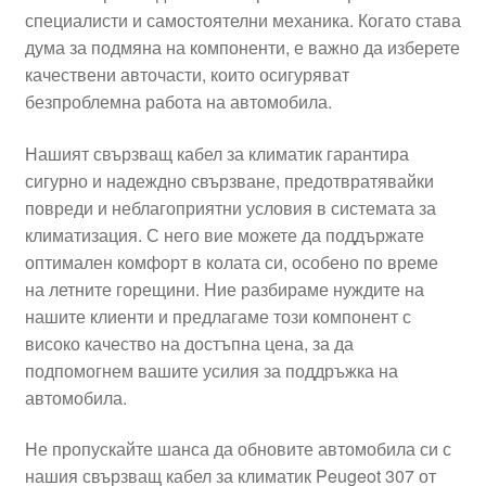
специалисти и самостоятелни механика. Когато става
Моята сметка
дума за подмяна на компоненти, е важно да изберете
качествени авточасти, които осигуряват
Плащанията
безпроблемна работа на автомобила.
Политика за поверителност
Нашият свързващ кабел за климатик гарантира
сигурно и надеждно свързване, предотвратявайки
повреди и неблагоприятни условия в системата за
Правила и условия
климатизация. С него вие можете да поддържате
оптимален комфорт в колата си, особено по време
Процедура за рекламации
на летните горещини. Ние разбираме нуждите на
нашите клиенти и предлагаме този компонент с
Разгледайте
високо качество на достъпна цена, за да
подпомогнем вашите усилия за поддръжка на
Транспорт
автомобила.
Не пропускайте шанса да обновите автомобила си с
нашия свързващ кабел за климатик Peugeot 307 от