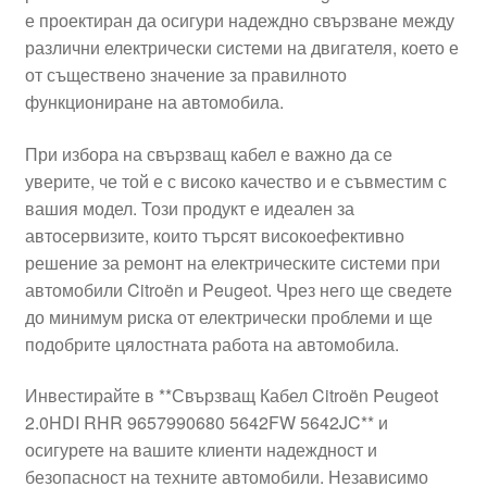
е проектиран да осигури надеждно свързване между
Моята сметка
различни електрически системи на двигателя, което е
от съществено значение за правилното
Плащанията
функциониране на автомобила.
Политика за поверителност
При избора на свързващ кабел е важно да се
уверите, че той е с високо качество и е съвместим с
вашия модел. Този продукт е идеален за
Правила и условия
автосервизите, които търсят високоефективно
решение за ремонт на електрическите системи при
Процедура за рекламации
автомобили Citroën и Peugeot. Чрез него ще сведете
до минимум риска от електрически проблеми и ще
Разгледайте
подобрите цялостната работа на автомобила.
Транспорт
Инвестирайте в **Свързващ Кабел Citroën Peugeot
2.0HDI RHR 9657990680 5642FW 5642JC** и
осигурете на вашите клиенти надеждност и
безопасност на техните автомобили. Независимо