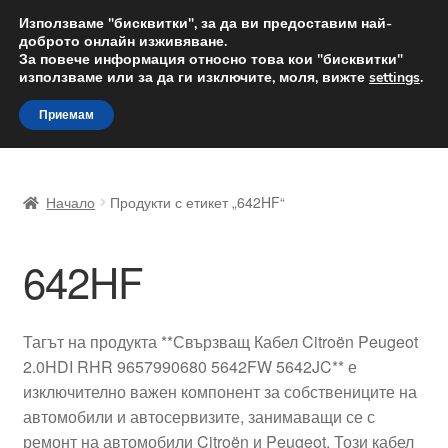
ДОСТАВКА от 12 лв.
Използваме "бисквитки", за да ви предоставим най-
доброто онлайн изживяване.
Доставка по целия свят
За повече информация относно това кои "бисквитки"
използваме или за да ги изключите, моля, вижте
settings
.
Skip
Skip
Menu
Приемам
to
to
navigation
content
Начало
Начало
Продукти с етикет „642HF“
Доставка по целия свят
642HF
Жалби
За нас
Тагът на продукта **Свързващ Кабел Citroën Peugeot
2.0HDI RHR 9657990680 5642FW 5642JC** е
Количка
изключително важен компонент за собствениците на
автомобили и автосервизите, занимаващи се с
Контакт
ремонт на автомобили Citroën и Peugeot. Този кабел