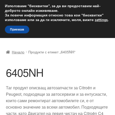
ДОСТАВКА от 12 лв.
Използваме "бисквитки", за да ви предоставим най-
доброто онлайн изживяване.
Доставка по целия свят
За повече информация относно това кои "бисквитки"
използваме или за да ги изключите, моля, вижте
settings
.
Skip
Skip
Menu
Приемам
to
to
navigation
content
Начало
Начало
Продукти с етикет „6405NH“
Доставка по целия свят
6405NH
Жалби
За нас
Таг продукт описващ автозапчасти за Citroën и
Peugeot, подходящи за автосервизи и за ентусиасти,
Количка
които сами ремонтират автомобилите си, е от
основно значение за всеки автомобил. Подходящите
Контакт
части, като Двигател на левия чистач на Citroën C4