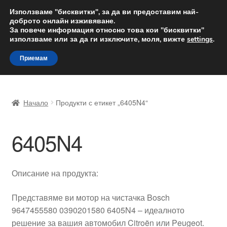
ДОСТАВКА от 12 лв.
Използваме "бисквитки", за да ви предоставим най-
доброто онлайн изживяване.
Доставка по целия свят
За повече информация относно това кои "бисквитки"
използваме или за да ги изключите, моля, вижте
settings
.
Skip
Skip
Menu
Приемам
to
to
navigation
content
Начало
Начало
Продукти с етикет „6405N4“
Доставка по целия свят
6405N4
Жалби
За нас
Описание на продукта:
Количка
Представяме ви мотор на чистачка Bosch
9647455580 0390201580 6405N4 – идеалното
Контакт
решение за вашия автомобил Citroën или Peugeot.