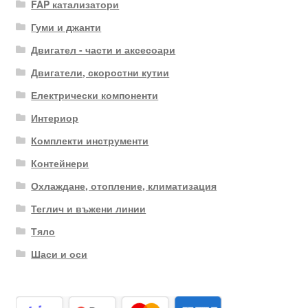
FAP катализатори
Гуми и джанти
Двигател - части и аксесоари
Двигатели, скоростни кутии
Електрически компоненти
Интериор
Комплекти инструменти
Контейнери
Охлаждане, отопление, климатизация
Теглич и въжени линии
Тяло
Шаси и оси