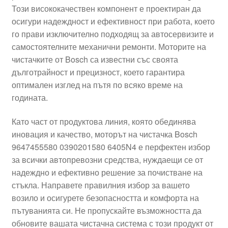
Този висококачествен компонент е проектиран да
Моята сметка
осигури надеждност и ефективност при работа, което
го прави изключително подходящ за автосервизите и
Плащанията
самостоятелните механични ремонти. Моторите на
чистачките от Bosch са известни със своята
Политика за поверителност
дълготрайност и прецизност, което гарантира
оптимален изглед на пътя по всяко време на
годината.
Правила и условия
Като част от продуктова линия, която обединява
Процедура за рекламации
иновация и качество, моторът на чистачка Bosch
9647455580 0390201580 6405N4 е перфектен избор
Разгледайте
за всички автопревозни средства, нуждаещи се от
надеждно и ефективно решение за почистване на
Транспорт
стъкла. Направете правилния избор за вашето
возило и осигурете безопасността и комфорта на
пътуванията си. Не пропускайте възможността да
обновите вашата чистачна система с този продукт от