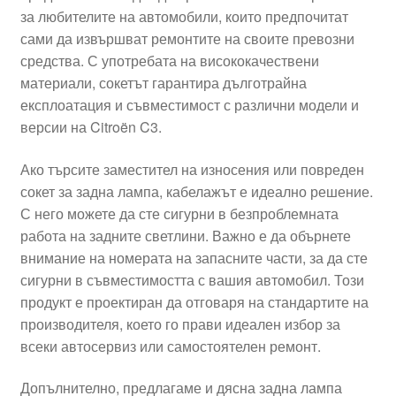
за любителите на автомобили, които предпочитат
Моята сметка
сами да извършват ремонтите на своите превозни
средства. С употребата на висококачествени
Плащанията
материали, сокетът гарантира дълготрайна
експлоатация и съвместимост с различни модели и
Политика за поверителност
версии на Citroën C3.
Ако търсите заместител на износения или повреден
Правила и условия
сокет за задна лампа, кабелажът е идеално решение.
С него можете да сте сигурни в безпроблемната
Процедура за рекламации
работа на задните светлини. Важно е да обърнете
внимание на номерата на запасните части, за да сте
Разгледайте
сигурни в съвместимостта с вашия автомобил. Този
продукт е проектиран да отговаря на стандартите на
Транспорт
производителя, което го прави идеален избор за
всеки автосервиз или самостоятелен ремонт.
Допълнително, предлагаме и дясна задна лампа