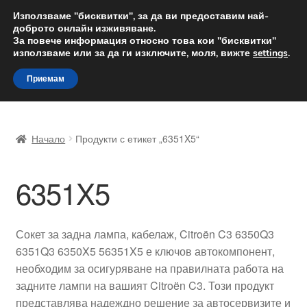
ДОСТАВКА от 12 лв.
Използваме "бисквитки", за да ви предоставим най-
доброто онлайн изживяване.
Доставка по целия свят
За повече информация относно това кои "бисквитки"
използваме или за да ги изключите, моля, вижте
settings
.
Skip
Skip
Menu
Приемам
to
to
navigation
content
Начало
Начало
Продукти с етикет „6351X5“
Доставка по целия свят
6351X5
Жалби
За нас
Сокет за задна лампа, кабелаж, Citroën C3 6350Q3
6351Q3 6350X5 56351X5 е ключов автокомпонент,
Количка
необходим за осигуряване на правилната работа на
задните лампи на вашият Citroën C3. Този продукт
Контакт
представлява надеждно решение за автосервизите и