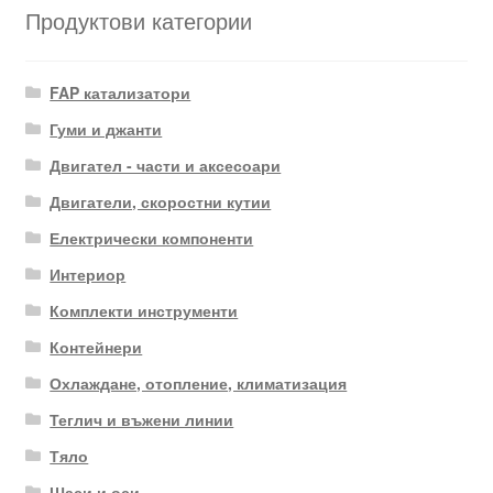
Продуктови категории
FAP катализатори
Гуми и джанти
Двигател - части и аксесоари
Двигатели, скоростни кутии
Електрически компоненти
Интериор
Комплекти инструменти
Контейнери
Охлаждане, отопление, климатизация
Теглич и въжени линии
Тяло
Шаси и оси