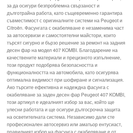
за да осигури безпроблемна свързаност и
Моята сметка
дълготрайна работа, като същевременно гарантира
съвместимост с оригиналните системи на Peugeot и
Плащанията
Citroën. Фасунгата с окабеляване е незаменима част
за автосервизи и самостоятелни майстори, които
Политика за поверителност
търсят сигурно и бързо решение за ремонт на задния
десен фар на модел 407 KOMBI. Благодарение на
качествените материали и прецизното изпълнение,
Правила и условия
този продукт подобрява безопасността и
функционалността на автомобила, като осигурява
Процедура за рекламации
оптимална видимост при шофиране и сигнализация.
Ако търсите ефективна и надеждна фасунга с
Разгледайте
окабеляване за заден десен фар Peugeot 407 KOMBI,
този артикул е идеалният избор за вас, който ще
Транспорт
улесни работата и ще осигури дългосрочна защита
на осветителната система. Независимо дали сте
професионален автосервиз или аматьор ентусиаст,
правилният избор на фасунга с окабеляване е от