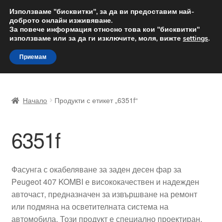
ДОСТАВКА от 12 лв.
Използваме "бисквитки", за да ви предоставим най-
доброто онлайн изживяване.
Доставка по целия свят
За повече информация относно това кои "бисквитки"
използваме или за да ги изключите, моля, вижте
settings
.
Skip
Skip
Menu
Приемам
to
to
navigation
content
Начало
Начало
Продукти с етикет „6351f“
Доставка по целия свят
6351f
Жалби
За нас
Фасунга с окабеляване за заден десен фар за
Peugeot 407 KOMBI е висококачествен и надежден
Количка
авточаст, предназначен за извършване на ремонт
или подмяна на осветителната система на
Контакт
автомобила. Този продукт е специално проектиран,