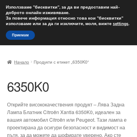
ДОСТАВКА от 12 лв.
Използваме "бисквитки", за да ви предоставим най-
доброто онлайн изживяване.
Доставка по целия свят
За повече информация относно това кои "бисквитки"
използваме или за да ги изключите, моля, вижте
settings
.
Skip
Skip
Menu
Приемам
to
to
navigation
content
Начало
Начало
Продукти с етикет „6350K0“
Доставка по целия свят
6350K0
Жалби
За нас
Открийте висококачествения продукт – Лява Задна
Лампа Блатник Citroën Xantia 6350K0, идеален за
Количка
вашия автомобил Citroën или Peugeot. Тази лампа е
проектирана да осигури безопасност и видимост на
Контакт
пътя, за да можете да шофирате уверено. Ако сте