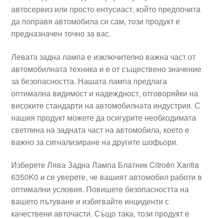
автосервиз или просто ентусиаст, който предпочита
Моята сметка
да поправя автомобила си сам, този продукт е
предназначен точно за вас.
Плащанията
Левата задна лампа е изключително важна част от
Политика за поверителност
автомобилната техника и е от съществено значение
за безопасността. Нашата лампа предлага
оптимална видимост и надеждност, отговоряйки на
Правила и условия
високите стандарти на автомобилната индустрия. С
нашия продукт можете да осигурите необходимата
Процедура за рекламации
светлина на задната част на автомобила, което е
важно за сигнализиране на другите шофьори.
Разгледайте
Изберете Лява Задна Лампа Блатник Citroën Xantia
Транспорт
6350K0 и се уверете, че вашият автомобил работи в
оптимални условия. Повишете безопасността на
вашето пътуване и избягвайте инциденти с
качествени авточасти. Също така, този продукт е