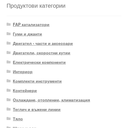
Продуктови категории
FAP катализатори
Гуми и джанти
Двигател - части и аксесоари
Двигатели, скоростни кутии
Електрически компоненти
Интериор
Комплекти инструменти
Контейнери
Охлаждане, отопление, климатизация
Теглич и въжени линии
Тяло
Шаси и оси