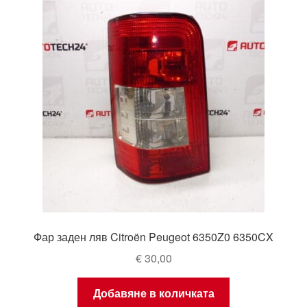
Моята сметка
Плащанията
Политика за поверителност
Правила и условия
Процедура за рекламации
Разгледайте
Фар заден ляв Citroën Peugeot 6350Z0 6350CX
Транспорт
€
30,00
Добавяне в количката