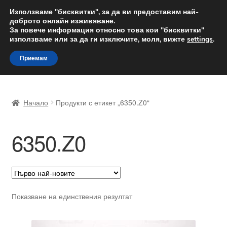
ДОСТАВКА от 12 лв.
Използваме "бисквитки", за да ви предоставим най-
доброто онлайн изживяване.
Доставка по целия свят
За повече информация относно това кои "бисквитки"
използваме или за да ги изключите, моля, вижте
settings
.
Skip
Skip
Menu
Приемам
to
to
navigation
content
Начало
Начало
Продукти с етикет „6350.Z0“
Доставка по целия свят
6350.Z0
Жалби
За нас
Количка
Показване на единствения резултат
Контакт