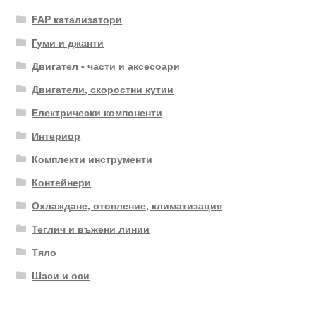
FAP катализатори
Гуми и джанти
Двигател - части и аксесоари
Двигатели, скоростни кутии
Електрически компоненти
Интериор
Комплекти инструменти
Контейнери
Охлаждане, отопление, климатизация
Теглич и въжени линии
Тяло
Шаси и оси