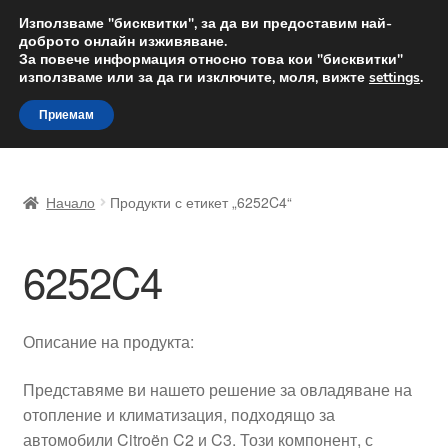
ДОСТАВКА от 12 лв.
Използваме "бисквитки", за да ви предоставим най-
доброто онлайн изживяване.
Доставка по целия свят
За повече информация относно това кои "бисквитки"
използваме или за да ги изключите, моля, вижте
settings
.
Skip
Skip
Menu
Приемам
to
to
navigation
content
Начало
Начало
Продукти с етикет „6252C4“
Доставка по целия свят
6252C4
Жалби
За нас
Описание на продукта:
Количка
Представяме ви нашето решение за овладяване на
отопление и климатизация, подходящо за
Контакт
автомобили Citroën C2 и C3. Този компонент, с