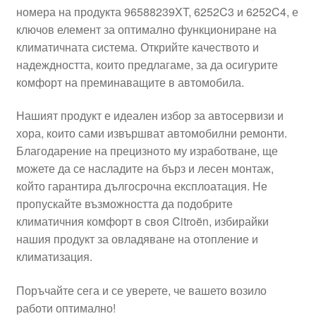
номера на продукта 96588239XT, 6252C3 и 6252C4, е
Моята сметка
ключов елемент за оптимално функциониране на
климатичната система. Открийте качеството и
Плащанията
надеждността, които предлагаме, за да осигурите
комфорт на преминаващите в автомобила.
Политика за поверителност
Нашият продукт е идеален избор за автосервизи и
хора, които сами извършват автомобилни ремонти.
Правила и условия
Благодарение на прецизното му изработване, ще
можете да се насладите на бърз и лесен монтаж,
Процедура за рекламации
който гарантира дългосрочна експлоатация. Не
пропускайте възможността да подобрите
Разгледайте
климатичния комфорт в своя Citroën, избирайки
нашия продукт за овладяване на отопление и
Транспорт
климатизация.
Поръчайте сега и се уверете, че вашето возило
работи оптимално!