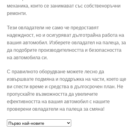
механика, които се занимават със собственоръчни
Моята сметка
ремонти.
Плащанията
Тези овладатели не само че предоставят
надеждност, но и осигуряват дълготрайна работа на
Политика за поверителност
вашия автомобил. Изберете овладател на палеца, за
да подобрите производителността и безопасността
на автомобила си.
Правила и условия
С правилното оборудване можете лесно да
Процедура за рекламации
извършвате подмяна и поддръжка на части, което ще
ви спести време и средства в дългосрочен план. Не
Разгледайте
пропускайте възможността да увеличите
ефективността на вашия автомобил с нашите
Транспорт
проверени овладатели на палеца за смяна!