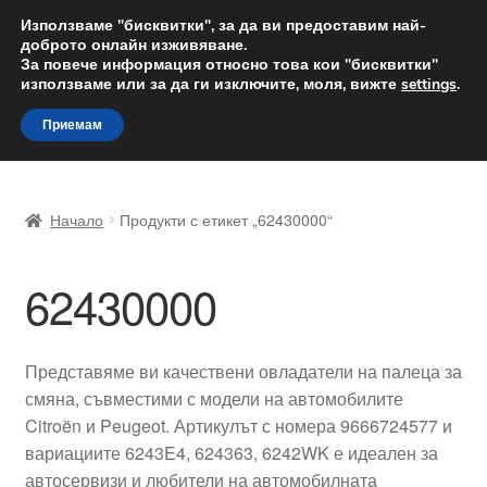
ДОСТАВКА от 12 лв.
Използваме "бисквитки", за да ви предоставим най-
доброто онлайн изживяване.
Доставка по целия свят
За повече информация относно това кои "бисквитки"
използваме или за да ги изключите, моля, вижте
settings
.
Skip
Skip
Menu
Приемам
to
to
navigation
content
Начало
Начало
Продукти с етикет „62430000“
Доставка по целия свят
62430000
Жалби
За нас
Представяме ви качествени овладатели на палеца за
смяна, съвместими с модели на автомобилите
Количка
Citroën и Peugeot. Артикулът с номера 9666724577 и
вариациите 6243E4, 624363, 6242WK е идеален за
Контакт
автосервизи и любители на автомобилната