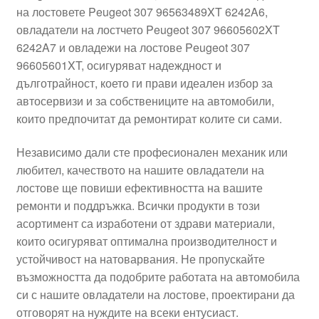
на лостовете Peugeot 307 96563489XT 6242A6,
Моята сметка
овладатели на лостчето Peugeot 307 96605602XT
6242A7 и овладежи на лостове Peugeot 307
Плащанията
96605601XT, осигуряват надеждност и
дълготрайност, което ги прави идеален избор за
Политика за поверителност
автосервизи и за собствениците на автомобили,
които предпочитат да ремонтират колите си сами.
Правила и условия
Независимо дали сте професионален механик или
любител, качеството на нашите овладатели на
Процедура за рекламации
лостове ще повиши ефективността на вашите
ремонти и поддръжка. Всички продукти в този
Разгледайте
асортимент са изработени от здрави материали,
които осигуряват оптимална производителност и
Транспорт
устойчивост на натоварвания. Не пропускайте
възможността да подобрите работата на автомобила
си с нашите овладатели на лостове, проектирани да
отговорят на нуждите на всеки ентусиаст.