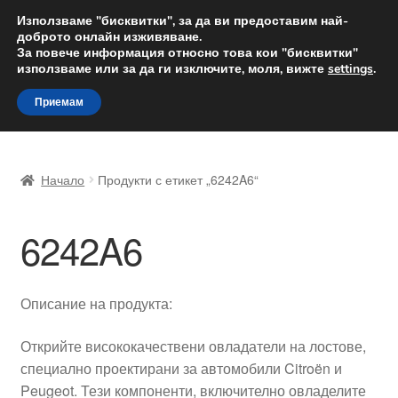
ДОСТАВКА от 12 лв.
Използваме "бисквитки", за да ви предоставим най-
доброто онлайн изживяване.
Доставка по целия свят
За повече информация относно това кои "бисквитки"
използваме или за да ги изключите, моля, вижте
settings
.
Skip
Skip
Menu
Приемам
to
to
navigation
content
Начало
Начало
Продукти с етикет „6242A6“
Доставка по целия свят
6242A6
Жалби
За нас
Описание на продукта:
Количка
Открийте висококачествени овладатели на лостове,
специално проектирани за автомобили Citroën и
Контакт
Peugeot. Тези компоненти, включително овладелите