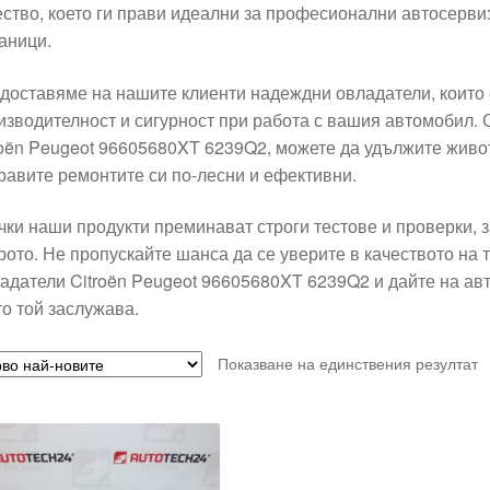
ество, което ги прави идеални за професионални автосервиз
аници.
доставяме на нашите клиенти надеждни овладатели, които 
изводителност и сигурност при работа с вашия автомобил.
roën Peugeot 96605680XT 6239Q2, можете да удължите живот
равите ремонтите си по-лесни и ефективни.
чки наши продукти преминават строги тестове и проверки, з
рото. Не пропускайте шанса да се уверите в качеството на 
адатели Citroën Peugeot 96605680XT 6239Q2 и дайте на ав
то той заслужава.
Показване на единствения резултат