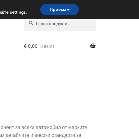
вка по целия свят
Приемам
вижте
settings
.
Търсене
Търсене
за:
€
0,00
0 items
онент за всеки автомобил от марките
ъм детайлите и високи стандарти за