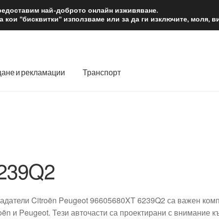
2 лв.
Доста
предоставим най-доброто онлайн изживяване.
 кои "бисквитки" използваме или за да ги изключите, моля, 
ане и рекламации
Транспорт
 нас
Количка
Контакт
Моята сметка
Плащанията
словия
Процедура за рекламации
Разгледайте
Транспорт
239Q2
адатели Citroën Peugeot 96605680XT 6239Q2 са важен комп
roën и Peugeot. Тези авточасти са проектирани с внимание к