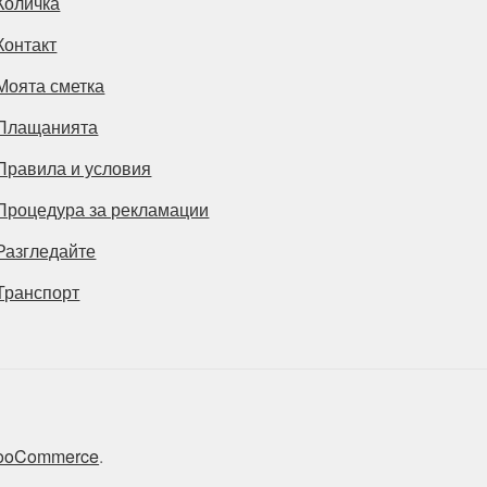
Количка
Контакт
Моята сметка
Плащанията
Правила и условия
Процедура за рекламации
Разгледайте
Транспорт
 WooCommerce
.