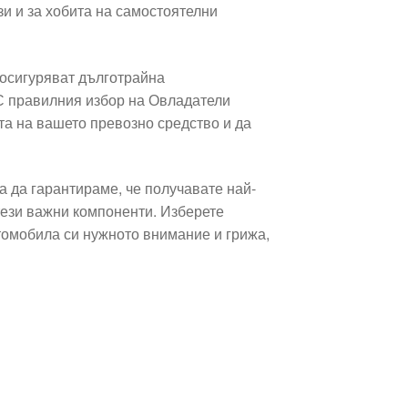
и и за хобита на самостоятелни
осигуряват дълготрайна
 С правилния избор на Овладатели
а на вашето превозно средство и да
а да гарантираме, че получавате най-
тези важни компоненти. Изберете
томобила си нужното внимание и грижа,