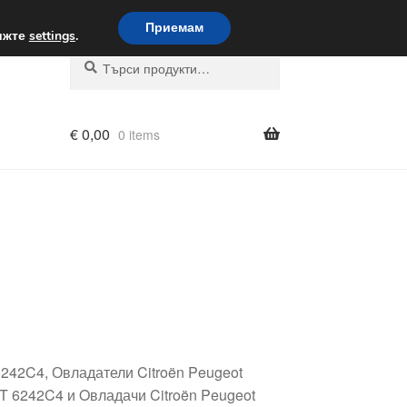
вка по целия свят
Приемам
вижте
settings
.
Търсене
Търсене
за:
€
0,00
0 items
242C4, Овладатели Citroën Peugeot
 6242C4 и Oвладачи Citroën Peugeot