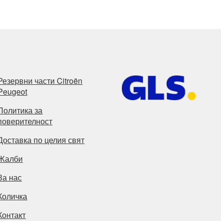
latest
Резервни части Citroën
Peugeot
Политика за
поверителност
Доставка по целия свят
Жалби
За нас
Количка
Контакт