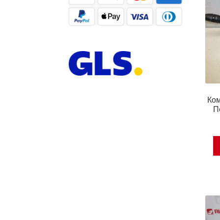
Ком
П