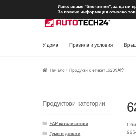
ДОСТАВКА от 1
Използваме "бисквитки", за да ви 
За повече информация относно това
Skip
Skip
to
to
navigation
content
У дома
Правила и условия
Връщ
Начало
Доставка по целия свят
Жалби
За
Начало
Продукти с етикет „6239AK“
Политика за поверителност
Правила и у
6
Продуктови категории
FAP катализатори
Опи
965
Гуми и джанти