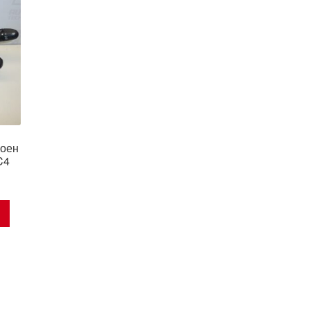
роен
C4