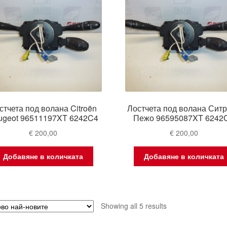
стчета под волана Citroën
Лостчета под волана Сит
ugeot 96511197XT 6242C4
Пежо 96595087XT 6242
€
200,00
€
200,00
Добавяне в количката
Добавяне в количката
Sorted
Showing all 5 results
by