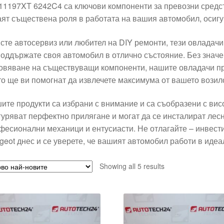
11197XT 6242C4 са ключови компоненти за превозни средств
аят съществена роля в работата на вашия автомобил, осигу
 сте автосервиз или любител на DIY ремонти, тези овладачи 
поддържате своя автомобил в отлично състояние. Без значе
овяване на съществуващи компоненти, нашите овладачи пр
то ще ви помогнат да извлечете максимума от вашето возил
ите продукти са избрани с внимание и са съобразени с висо
гуряват перфектно прилягане и могат да се инсталират лесн
фесионални механици и ентусиасти. Не отлагайте – инвести
geot днес и се уверете, че вашият автомобил работи в иде
Sorted
Showing all 5 results
by
latest