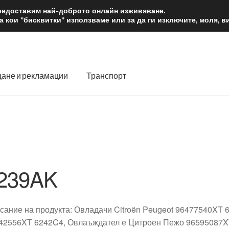
2 лв.
Доста
предоставим най-доброто онлайн изживяване.
 кои "бисквитки" използваме или за да ги изключите, моля, 
ане и рекламации
Транспорт
 нас
Количка
Контакт
Моята сметка
Плащанията
словия
Процедура за рекламации
Разгледайте
Транспорт
239AK
сание на продукта: Овладачи Citroën Peugeot 96477540XT 6
42556XT 6242C4, Овлаъждател е Цитроен Пежо 96595087XT