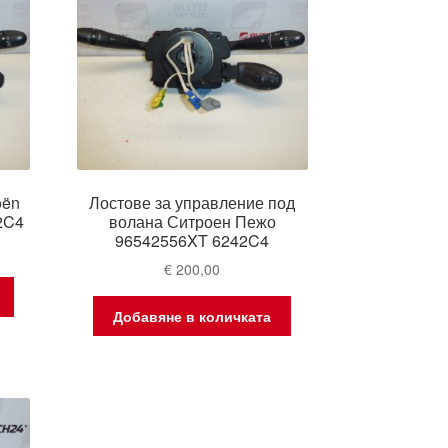
oën
Лостове за управление под
2C4
волана Ситроен Пежо
96542556XT 6242C4
€
200,00
Добавяне в количката