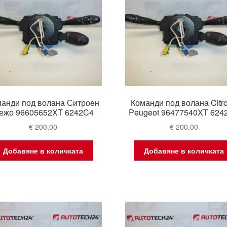
анди под волана Ситроен
Команди под волана Citr
ежо 96605652XT 6242C4
Peugeot 96477540XT 624
€
200,00
€
200,00
Добавяне в количката
Добавяне в количката