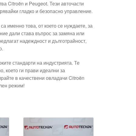
а Citroën и Peugeot. Тези авточасти
рявайки гладко и безопасно управление.
са именно това, от което се нуждаете, за
ние дали става въпрос за замяна или
едлагат надеждност и дълготрайност,
о.
ките стандарти на индустрията. Те
о, което ги прави идеални за
райте в качествени овладачи Citroën
ален режим!