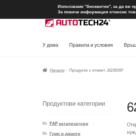
ДОСТАВКА от 1
Използваме "бисквитки", за да ви 
За повече информация относно това
Skip
Skip
to
to
navigation
content
У дома
Правила и условия
Връщ
Начало
Доставка по целия свят
Жалби
За
Начало
Продукти с етикет „623939“
Политика за поверителност
Правила и у
6
Продуктови категории
FAP катализатори
Отк
нуж
Гуми и джанти