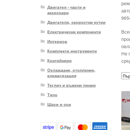
рем
Двигател - части и
авт
аксесоари
965
Двигатели, скоростни кутии
Все
Електрически компоненти
про
Интериор
овл
Комплекти инструменти
Не 
сре
Контейнери
Охлаждане, отопление,
климатизация
Теглич и въжени линии
Тяло
Шаси и оси