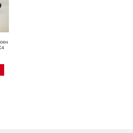
роен
C4