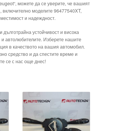
eugeot“, можете да се уверите, че вашият
, включително моделите 96477540XT,
местимост и надеждност.
ри дълготрайна устойчивост и висока
е и автолюбителите. Изберете нашите
ция в качеството на вашия автомобил.
но средство и да спестите време и
е се с нас още днес!