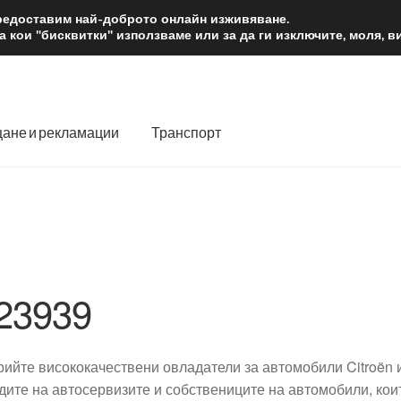
2 лв.
Доста
предоставим най-доброто онлайн изживяване.
 кои "бисквитки" използваме или за да ги изключите, моля, 
ане и рекламации
Транспорт
 нас
Количка
Контакт
Моята сметка
Плащанията
словия
Процедура за рекламации
Разгледайте
Транспорт
23939
рийте висококачествени овладатели за автомобили Citroën и
дите на автосервизите и собствениците на автомобили, кои