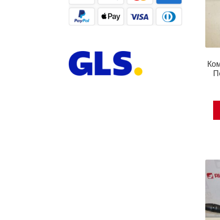
Ком
П