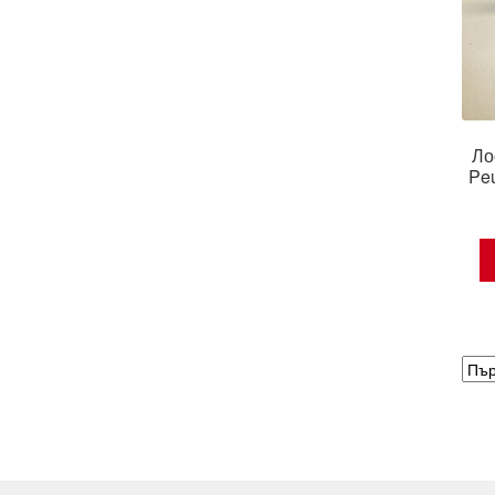
Ло
Pe