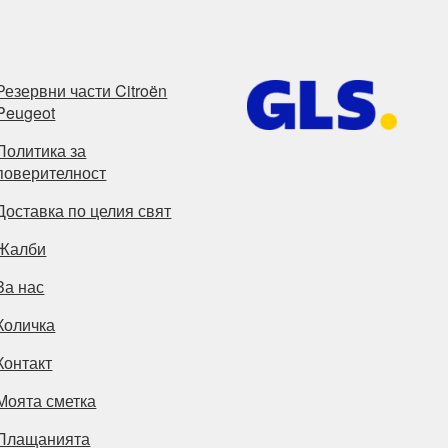
Резервни части Citroën
Peugeot
Политика за
поверителност
Доставка по целия свят
Жалби
За нас
Количка
Контакт
Моята сметка
Плащанията