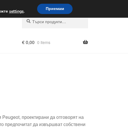
вка по целия свят
Приемам
вижте
settings
.
Търсене
Търсене
за:
€
0,00
0 items
 Peugeot, проектирани да отговорят на
то предпочитат да извършват собствени