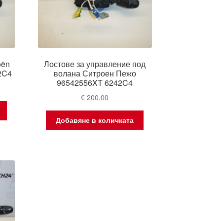
oën
Лостове за управление под
2C4
волана Ситроен Пежо
96542556XT 6242C4
€
200,00
Добавяне в количката