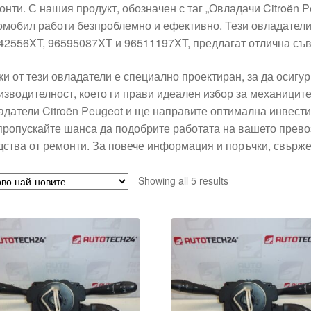
онти. С нашия продукт, обозначен с таг „Овладачи Citroën P
омобил работи безпроблемно и ефективно. Тези овладатели
42556XT, 96595087XT и 96511197XT, предлагат отлична съв
ки от тези овладатели е специално проектиран, за да осигу
изводителност, което ги прави идеален избор за механицит
адатели Citroën Peugeot и ще направите оптимална инвести
пропускайте шанса да подобрите работата на вашето превоз
дства от ремонти. За повече информация и поръчки, свържет
Sorted
Showing all 5 results
by
latest