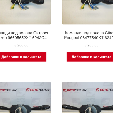
анди под волана Ситроен
Команди под волана Citr
ежо 96605652XT 6242C4
Peugeot 96477540XT 624
€
200,00
€
200,00
Добавяне в количката
Добавяне в количката