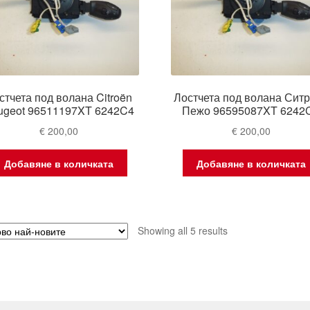
стчета под волана Citroën
Лостчета под волана Сит
ugeot 96511197XT 6242C4
Пежо 96595087XT 6242
€
200,00
€
200,00
Добавяне в количката
Добавяне в количката
Sorted
Showing all 5 results
by
latest