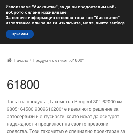
ДОСТАВКА от 12 лв.
Използваме "бисквитки", за да ви предоставим най-
доброто онлайн изживяване.
Доставка по целия свят
За повече информация относно това кои "бисквитки"
използваме или за да ги изключите, моля, вижте
settings
.
Skip
Skip
Menu
Приемам
to
to
navigation
content
Начало
Начало
Продукти с етикет „61800“
Доставка по целия свят
61800
Жалби
За нас
Тагът на продукта „Тахометър Peugeot 301 62000 км
9805164580 9809616280“ е идеалното решение за
Количка
автосервизи и ентусиасти, които искат да осигурят
надеждност и прецизност на своите превозни
Контакт
средства. Този тахометър е специално проектиран за