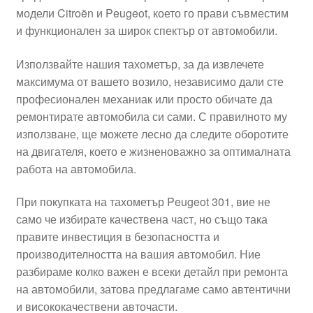
модели Citroën и Peugeot, което го прави съвместим
Моята сметка
и функционален за широк спектър от автомобили.
Плащанията
Използвайте нашия тахометър, за да извлечете
максимума от вашето возило, независимо дали сте
Политика за поверителност
професионален механиак или просто обичате да
ремонтирате автомобила си сами. С правилното му
използване, ще можете лесно да следите оборотите
Правила и условия
на двигателя, което е жизненоважно за оптималната
работа на автомобила.
Процедура за рекламации
При покупката на тахометър Peugeot 301, вие не
Разгледайте
само че избирате качествена част, но също така
правите инвестиция в безопасността и
Транспорт
производителността на вашия автомобил. Ние
разбираме колко важен е всеки детайл при ремонта
на автомобили, затова предлагаме само автентични
и висококачествени авточасти.