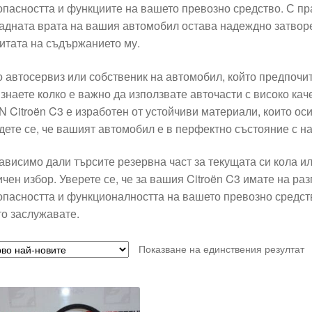
опасността и функциите на вашето превозно средство. С пр
задната врата на вашия автомобил остава надеждно затворе
итата на съдържанието му.
о автосервиз или собственик на автомобил, който предпочи
 знаете колко е важно да използвате авточасти с високо кач
IN Citroën C3 е изработен от устойчиви материали, които ос
дете се, че вашият автомобил е в перфектно състояние с н
ависимо дали търсите резервна част за текущата си кола и
ичен избор. Уверете се, че за вашия Citroën C3 имате на р
опасността и функционалността на вашето превозно средств
то заслужавате.
Показване на единствения резултат