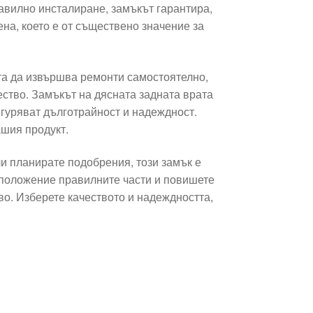
авилно инсталиране, замъкът гарантира,
на, което е от съществено значение за
та да извършва ремонти самостоятелно,
ество. Замъкът на дясната задната врата
игуряват дълготрайност и надеждност.
ашия продукт.
ли планирате подобрения, този замък е
азположение правилните части и повишете
о. Изберете качеството и надеждността,