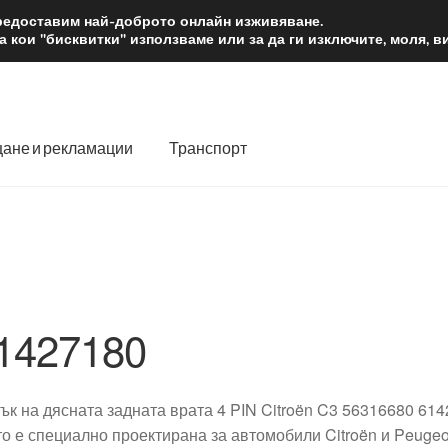
2 лв.
Доста
предоставим най-доброто онлайн изживяване.
 кои "бисквитки" използваме или за да ги изключите, моля, 
ане и рекламации
Транспорт
 нас
Количка
Контакт
Моята сметка
Плащанията
словия
Процедура за рекламации
Разгледайте
Транспорт
1427180
ък на дясната задната врата 4 PIN Citroën C3 56316680 614
то е специално проектирана за автомобили Citroën и Peugeot