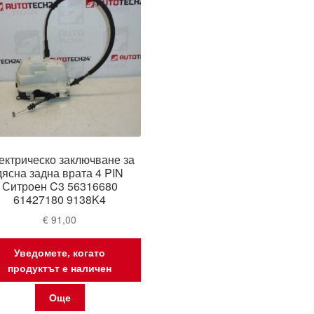
ектрическо заключване за
дясна задна врата 4 PIN
Ситроен C3 56316680
61427180 9138K4
€
91,00
Уведомете, когато
продуктът е наличен
Още