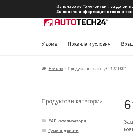
ДОСТАВКА от 1
Използваме "бисквитки", за да ви 
За повече информация относно това
Skip
Skip
to
to
navigation
content
У дома
Правила и условия
Връщ
Начало
Доставка по целия свят
Жалби
За
Начало
Продукти с етикет „61427180“
Политика за поверителност
Правила и у
6
Продуктови категории
FAP катализатори
Зам
коя
Гуми и джанти