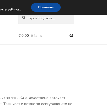
вка по целия свят
Приемам
вижте
settings
.
Търсене
Търсене
за:
€
0,00
0 items
27180 9138K4 е качествена авточаст,
. Тази част е важна за осигуряването на