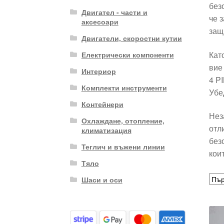
без
Двигател - части и
че 
аксесоари
защ
Двигатели, скоростни кутии
Кат
Електрически компоненти
вие
Интериор
4 P
Комплекти инструменти
Убе
Контейнери
Нез
Охлаждане, отопление,
отл
климатизация
без
Теглич и въжени линии
кои
Тяло
Шаси и оси