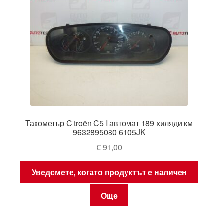
Тахометър Citroën C5 I автомат 189 хиляди км
9632895080 6105JK
€
91,00
Уведомете, когато продуктът е наличен
Още