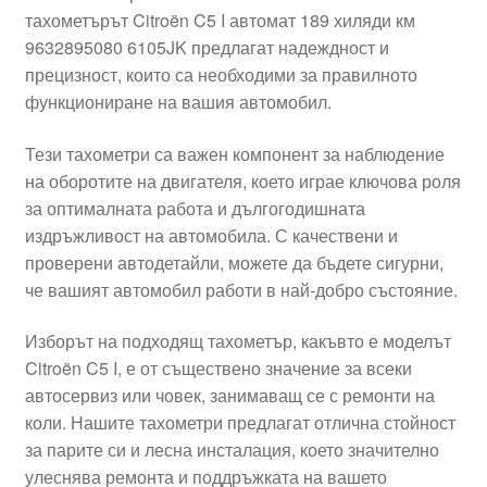
тахометърът Citroën C5 I автомат 189 хиляди км
Моята сметка
9632895080 6105JK предлагат надеждност и
прецизност, които са необходими за правилното
Плащанията
функциониране на вашия автомобил.
Политика за поверителност
Тези тахометри са важен компонент за наблюдение
на оборотите на двигателя, което играе ключова роля
за оптималната работа и дългогодишната
Правила и условия
издръжливост на автомобила. С качествени и
проверени автодетайли, можете да бъдете сигурни,
Процедура за рекламации
че вашият автомобил работи в най-добро състояние.
Разгледайте
Изборът на подходящ тахометър, какъвто е моделът
Citroën C5 I, е от съществено значение за всеки
Транспорт
автосервиз или човек, занимаващ се с ремонти на
коли. Нашите тахометри предлагат отлична стойност
за парите си и лесна инсталация, което значително
улеснява ремонта и поддръжката на вашето