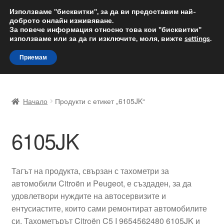
ДОСТАВКА от 12 лв.
Използваме "бисквитки", за да ви предоставим най-
доброто онлайн изживяване.
Доставка по целия свят
За повече информация относно това кои "бисквитки"
използваме или за да ги изключите, моля, вижте
settings
.
Skip
Skip
Menu
Приемам
to
to
navigation
content
Начало
Начало
Продукти с етикет „6105JK“
Доставка по целия свят
6105JK
Жалби
За нас
Тагът на продукта, свързан с тахометри за
автомобили Citroën и Peugeot, е създаден, за да
Количка
удовлетвори нуждите на автосервизите и
ентусиастите, които сами ремонтират автомобилите
Контакт
си. Тахометърът Citroën C5 I 9654562480 6105JK и