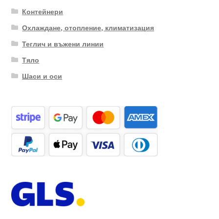
Контейнери
Охлаждане, отопление, климатизация
Теглич и въжени линии
Тяло
Шаси и оси