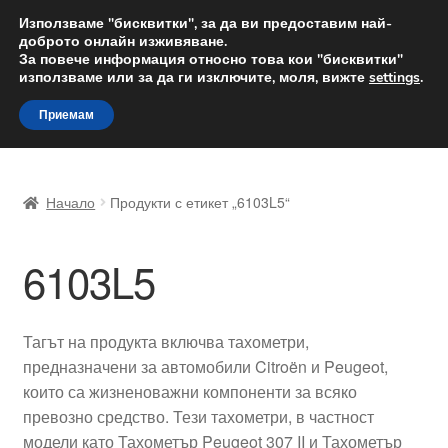
ДОСТАВКА от 12 лв.
Използваме "бисквитки", за да ви предоставим най-
доброто онлайн изживяване.
Доставка по целия свят
За повече информация относно това кои "бисквитки"
използваме или за да ги изключите, моля, вижте
settings
.
Skip
Skip
Menu
Приемам
to
to
navigation
content
Начало
Начало
Продукти с етикет „6103L5“
Доставка по целия свят
6103L5
Жалби
За нас
Тагът на продукта включва тахометри,
предназначени за автомобили Citroën и Peugeot,
Количка
които са жизненоважни компоненти за всяко
превозно средство. Тези тахометри, в частност
Контакт
модели като Тахометър Peugeot 307 II и Тахометър