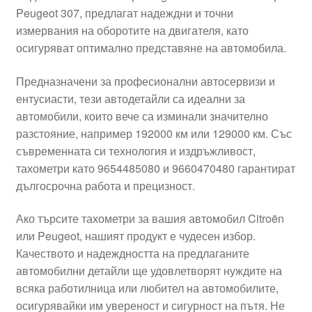
Peugeot 307, предлагат надеждни и точни
Моята сметка
измервания на оборотите на двигателя, като
осигуряват оптимално представяне на автомобила.
Плащанията
Предназначени за професионални автосервизи и
Политика за поверителност
ентусиасти, тези автодетайли са идеални за
автомобили, които вече са изминали значително
разстояние, например 192000 км или 129000 км. Със
Правила и условия
съвременната си технология и издръжливост,
тахометри като 9654485080 и 9660470480 гарантират
Процедура за рекламации
дългосрочна работа и прецизност.
Разгледайте
Ако търсите тахометри за вашия автомобил Citroën
или Peugeot, нашият продукт е чудесен избор.
Транспорт
Качеството и надеждността на предлаганите
автомобилни детайли ще удовлетворят нуждите на
всяка работилница или любител на автомобилите,
осигурявайки им увереност и сигурност на пътя. Не