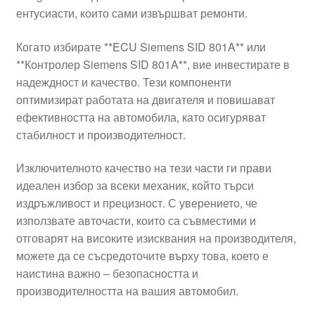
ентусиасти, които сами извършват ремонти.
Моята сметка
Когато избирате **ECU Siemens SID 801A** или
Плащанията
**Контролер Siemens SID 801A**, вие инвестирате в
надеждност и качество. Тези компоненти
Политика за поверителност
оптимизират работата на двигателя и повишават
ефективността на автомобила, като осигуряват
стабилност и производителност.
Правила и условия
Изключителното качество на тези части ги прави
Процедура за рекламации
идеален избор за всеки механик, който търси
издръжливост и прецизност. С уверението, че
Разгледайте
използвате авточасти, които са съвместими и
отговарят на високите изисквания на производителя,
Транспорт
можете да се съсредоточите върху това, което е
наистина важно – безопасността и
производителността на вашия автомобил.