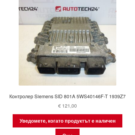
Контролер Siemens SID 801A 5WS40146F-T 1939Z7
€
121,00
Уведомете, когато продуктът е наличен