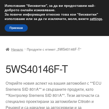
ДОСТАВКА от 12 лв.
Използваме "бисквитки", за да ви предоставим най-
доброто онлайн изживяване.
Доставка по целия свят
За повече информация относно това кои "бисквитки"
използваме или за да ги изключите, моля, вижте
settings
.
Skip
Skip
Menu
Приемам
to
to
navigation
content
Начало
Начало
Продукти с етикет „5WS40146F-T“
Доставка по целия свят
5WS40146F-T
Жалби
За нас
Открийте новия аспект на вашия автомобил с **ECU
Siemens SID 801A** и свързаните продукти, като
Количка
**Контролер Siemens SID 801A**. Тези авточасти са
специално проектирани за автомобили Citroën и
Контакт
Peugeot и са идеални за автосервизи и за