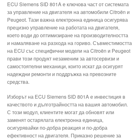
ECU Siemens SID 801A е ключова част от системата
Моята сметка
за управление на двигателя на автомобили Citroën и
Peugeot. Тази важна електронна единица осигурява
Плащанията
прецизно управление на работата на двигателя,
което води до оптимизиране на производителността
и намаляване на разхода на гориво. Съвместимостта
Политика за поверителност
на ECU със специфични модели на Citroën и Peugeot
прави този продукт незаменим за автосервизи и
Правила и условия
самостоятелни механици, които искат да осигурят
надеждни ремонти и поддръжка на превозните
Процедура за рекламации
средства.
Разгледайте
Изборът на ECU Siemens SID 801A е инвестиция в
качеството и дълготрайността на вашия автомобил.
Транспорт
С този модул, клиентите могат да обновят или
заменят остарялата електронна единица,
осигурявайки по-добра реакция и по-добра
ефективност на двигателя. Приказно решение за