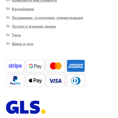
Контейнери
Охлаждане, отопление, климатизация
Теглич и въжени линии
Тяло
Шаси и оси