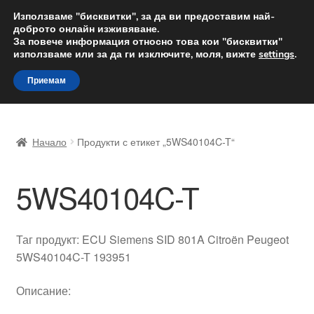
ДОСТАВКА от 12 лв.
Използваме "бисквитки", за да ви предоставим най-
доброто онлайн изживяване.
Доставка по целия свят
За повече информация относно това кои "бисквитки"
използваме или за да ги изключите, моля, вижте
settings
.
Skip
Skip
Menu
Приемам
to
to
navigation
content
Начало
Начало
Продукти с етикет „5WS40104C-T“
Доставка по целия свят
5WS40104C-T
Жалби
За нас
Таг продукт: ECU Siemens SID 801A Citroën Peugeot
5WS40104C-T 193951
Количка
Описание:
Контакт