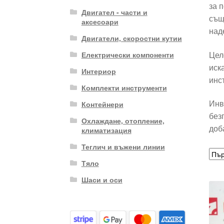
за 
Двигател - части и
същ
аксесоари
над
Двигатели, скоростни кутии
Цел
Електрически компоненти
иск
Интериор
инс
Комплекти инструменти
Инв
Контейнери
без
Охлаждане, отопление,
доб
климатизация
Теглич и въжени линии
Тяло
Шаси и оси