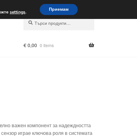
вка по целия свят
Приемам
вижте
settings
.
Търсене
Търсене
за:
€
0,00
0 items
елно важен компонент за надеждността
 сензор играе ключова роля в системата