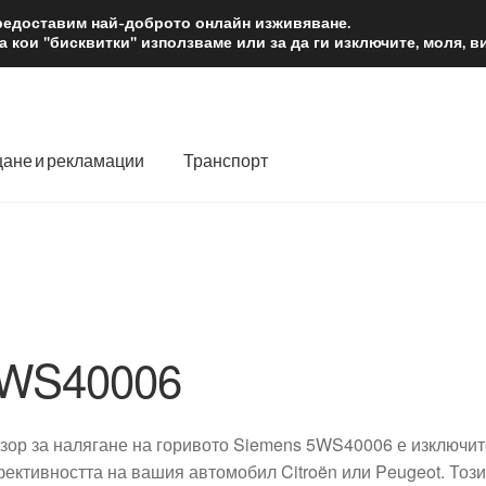
2 лв.
Доста
предоставим най-доброто онлайн изживяване.
 кои "бисквитки" използваме или за да ги изключите, моля, 
ане и рекламации
Транспорт
 нас
Количка
Контакт
Моята сметка
Плащанията
словия
Процедура за рекламации
Разгледайте
Транспорт
WS40006
зор за налягане на горивото Siemens 5WS40006 е изключит
фективността на вашия автомобил Citroën или Peugeot. Този