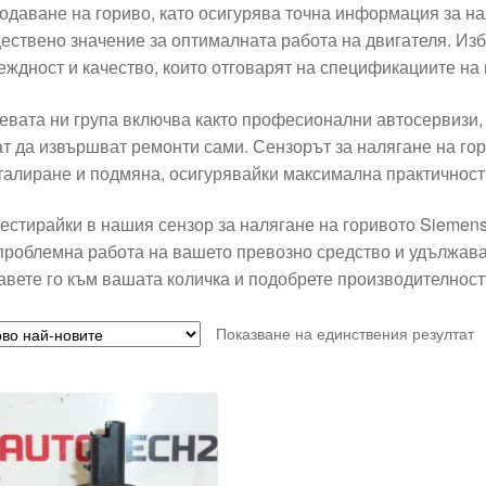
подаване на гориво, като осигурява точна информация за нал
ествено значение за оптималната работа на двигателя. Из
еждност и качество, които отговарят на спецификациите на
евата ни група включва както професионални автосервизи, 
ат да извършват ремонти сами. Сензорът за налягане на гор
талиране и подмяна, осигурявайки максимална практичност
естирайки в нашия сензор за налягане на горивото Siemen
проблемна работа на вашето превозно средство и удължават
авете го към вашата количка и подобрете производителнос
Показване на единствения резултат