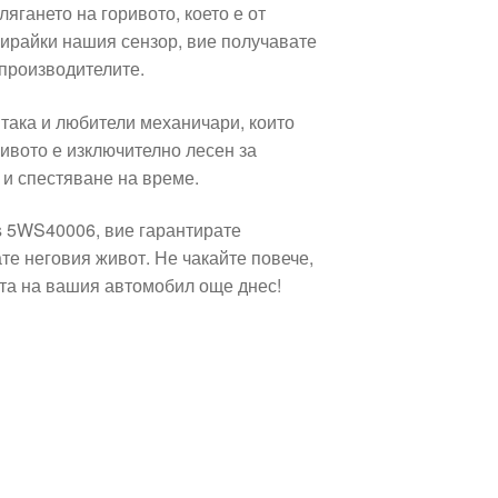
ягането на горивото, което е от
бирайки нашия сензор, вие получавате
 производителите.
така и любители механичари, които
ивото е изключително лесен за
 и спестяване на време.
s 5WS40006, вие гарантирате
е неговия живот. Не чакайте повече,
тта на вашия автомобил още днес!