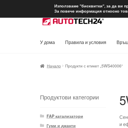
ДОСТАВКА от 1
Използваме "бисквитки", за да ви 
За повече информация относно това
Skip
Skip
to
to
navigation
content
У дома
Правила и условия
Връщ
Начало
Доставка по целия свят
Жалби
За
Начало
Продукти с етикет „5WS40006“
Политика за поверителност
Правила и у
5
Продуктови категории
FAP катализатори
Сен
и е
Гуми и джанти