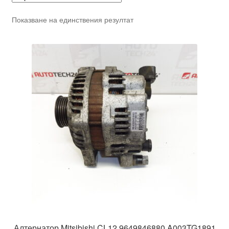
Показване на единствения резултат
Алтернатор Mitsibishi CL12 9649846880 A003TG1891