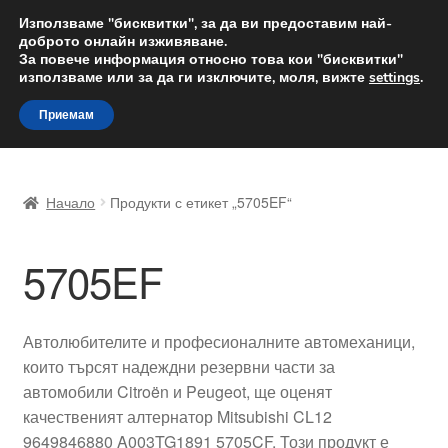
ДОСТАВКА от 12 лв.
Използваме "бисквитки", за да ви предоставим най-
доброто онлайн изживяване.
Доставка по целия свят
За повече информация относно това кои "бисквитки"
използваме или за да ги изключите, моля, вижте
settings
.
Skip
Skip
Menu
Приемам
to
to
navigation
content
Начало
Начало
Продукти с етикет „5705EF“
Доставка по целия свят
5705EF
Жалби
За нас
Автолюбителите и професионалните автомеханици,
които търсят надеждни резервни части за
Количка
автомобили Citroën и Peugeot, ще оценят
качественият алтернатор Mitsubishi CL12
Контакт
9649846880 A003TG1891 5705CF. Този продукт е