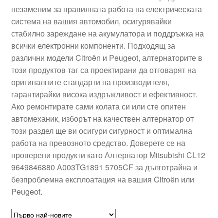
незаменим за правилната работа на електрическата
Моята сметка
система на вашия автомобил, осигурявайки
стабилно зареждане на акумулатора и поддръжка на
Плащанията
всички електронни компоненти. Подходящ за
различни модели Citroën и Peugeot, алтернаторите в
Политика за поверителност
този продуктов таг са проектирани да отговарят на
оригиналните стандарти на производителя,
гарантирайки висока издръжливост и ефективност.
Правила и условия
Ако ремонтирате сами колата си или сте опитен
автомеханик, изборът на качествен алтернатор от
Процедура за рекламации
този раздел ще ви осигури сигурност и оптимална
работа на превозното средство. Доверете се на
Разгледайте
проверени продукти като Алтернатор Mitsubishi CL12
9649846880 A003TG1891 5705CF за дълготрайна и
Транспорт
безпроблемна експлоатация на вашия Citroën или
Peugeot.