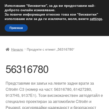
ДОСТАВКА от 12 лв.
Използваме "бисквитки", за да ви предоставим най-
доброто онлайн изживяване.
Доставка по целия свят
За повече информация относно това кои "бисквитки"
използваме или за да ги изключите, моля, вижте
settings
.
Skip
Skip
Menu
Приемам
to
to
navigation
content
Начало
Начало
Продукти с етикет „56316780“
Доставка по целия свят
56316780
Жалби
За нас
Представяме ви замък на левите задни врати за
Citroën C3 (номер на част: 56316780, 61427280,
Количка
9137H5, 9137E1). Този висококачествен автодетайл е
специално проектиран за автомобили Citroën и
Контакт
Peugeot, осигурявайки надеждност и безопасност