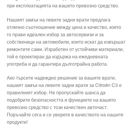
при експлоатацията на вашето превозно средство.
Моята сметка
Нашият замък на левите задни врати предлага
Плащанията
отлично съотношение между цена и качество, което
го прави идеален избор за автосервизи и за
Политика за поверителност
собственици на автомобили, които искат да извършат
ремонтите сами. Изработен от устойчиви материали,
той е проектиран да издържа на ежедневната
Правила и условия
употреба и да гарантира дълготрайна работа.
Процедура за рекламации
Ако търсите надеждно решение за вашите врати,
нашият замък на левите задни врати за Citroën C3 е
Разгледайте
правилният избор. Не пропускайте шанса да
подобрите безопасността и функциите на вашето
Транспорт
превозно средство с този качествен авточаст.
Поръчайте сега и се уверете в качеството на нашите
продукти!