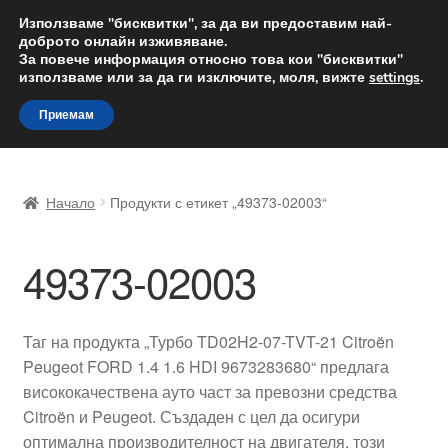
ДОСТАВКА от 12 лв.
Използваме "бисквитки", за да ви предоставим най-
доброто онлайн изживяване.
Доставка по целия свят
За повече информация относно това кои "бисквитки"
използваме или за да ги изключите, моля, вижте
settings
.
Skip
Skip
Menu
Приемам
to
to
navigation
content
Начало
Начало
Продукти с етикет „49373-02003“
Доставка по целия свят
49373-02003
Жалби
За нас
Таг на продукта „Турбо TD02H2-07-TVT-21 Citroën
Peugeot FORD 1.4 1.6 HDI 9673283680“ предлага
Количка
висококачествена ауто част за превозни средства
Citroën и Peugeot. Създаден с цел да осигури
Контакт
оптимална производителност на двигателя, този