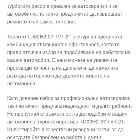
турбокомпресор е идеален за автосервизи и за
Моята сметка
автомобилисти, които предпочитат да извършват
ремонтите си самостоятелно.
Плащанията
Турбото TD02H2-07-TVT-21 осигурява идеалната
Политика за поверителност
комбинация от мощност и ефективност, което го
прави отличен избор за подобряване на работата на
вашия автомобил. С него можете да увеличите
Правила и условия
производителността на двигателя, да намалите
разхода на гориво и да удължите живота на
Процедура за рекламации
автомобила.
Разгледайте
Като доверен избор за професионални автосервизи,
тази авточаст предлага надеждност и дълготрайност.
Транспорт
Не пропускайте възможността да подобрите вашия
автомобил с турбокомпресора TD02H2-07-TVT-21.
Инвестирайте в качествени резервни части, за да
осигурите безпроблемна работа и дълъг