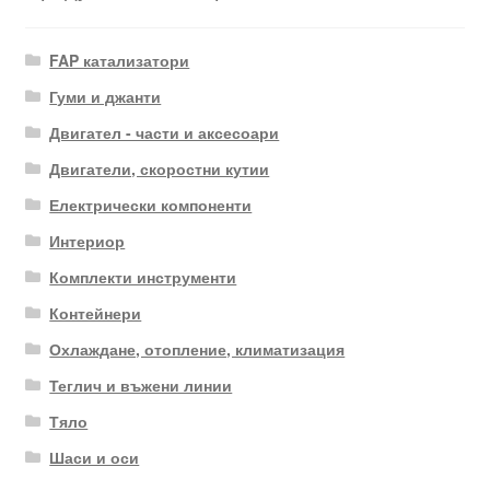
FAP катализатори
Гуми и джанти
Двигател - части и аксесоари
Двигатели, скоростни кутии
Електрически компоненти
Интериор
Комплекти инструменти
Контейнери
Охлаждане, отопление, климатизация
Теглич и въжени линии
Тяло
Шаси и оси