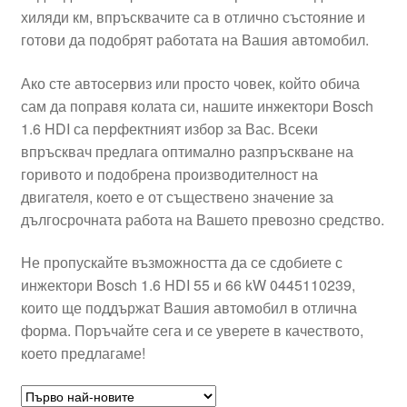
хиляди км, впръсквачите са в отлично състояние и
Моята сметка
готови да подобрят работата на Вашия автомобил.
Плащанията
Ако сте автосервиз или просто човек, който обича
сам да поправя колата си, нашите инжектори Bosch
Политика за поверителност
1.6 HDI са перфектният избор за Вас. Всеки
впръсквач предлага оптимално разпръскване на
горивото и подобрена производителност на
Правила и условия
двигателя, което е от съществено значение за
дългосрочната работа на Вашето превозно средство.
Процедура за рекламации
Не пропускайте възможността да се сдобиете с
Разгледайте
инжектори Bosch 1.6 HDI 55 и 66 kW 0445110239,
които ще поддържат Вашия автомобил в отлична
Транспорт
форма. Поръчайте сега и се уверете в качеството,
което предлагаме!