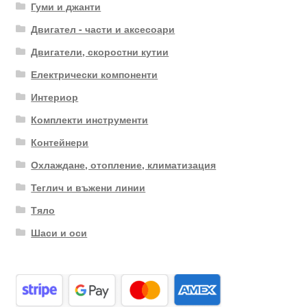
Гуми и джанти
Двигател - части и аксесоари
Двигатели, скоростни кутии
Електрически компоненти
Интериор
Комплекти инструменти
Контейнери
Охлаждане, отопление, климатизация
Теглич и въжени линии
Тяло
Шаси и оси