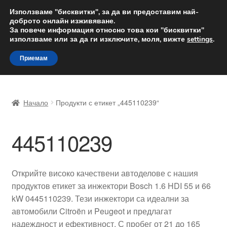
ДОСТАВКА от 12 лв.
Използваме "бисквитки", за да ви предоставим най-
доброто онлайн изживяване.
Доставка по целия свят
За повече информация относно това кои "бисквитки"
използваме или за да ги изключите, моля, вижте
settings
.
Skip
Skip
Menu
Приемам
to
to
navigation
content
Начало
Начало
Продукти с етикет „445110239“
Доставка по целия свят
445110239
Жалби
За нас
Открийте високо качествени автоделове с нашия
продуктов етикет за инжектори Bosch 1.6 HDI 55 и 66
Количка
kW 0445110239. Тези инжектори са идеални за
автомобили Citroën и Peugeot и предлагат
Контакт
надеждност и ефективност. С пробег от 21 до 165